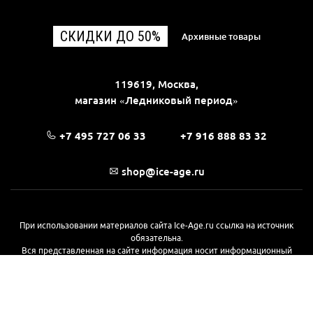
СКИДКИ ДО 50%
Архивные товары
119619, Москва,
магазин «Ледниковый период»
+7 495 727 06 33
+7 916 888 83 32
shop@ice-age.ru
При использовании материалов сайта Ice-Age.ru ссылка на источник
обязательна.
Вся представленная на сайте информация носит информационный
характер и не является публичной офертой, определяемой
положениями Статьи 437(2) Гражданского кодекса РФ. Ознакомиться с
полной версией публичной оферты можно
на этой странице
© 2017—2026, «Ледниковый период»