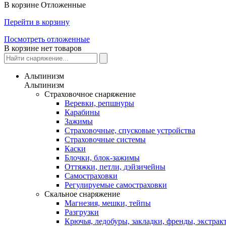
В корзине
Отложенные
Перейти в корзину
Посмотреть отложенные
В корзине нет товаров
Альпинизм
Альпинизм
Страховочное снаряжение
Веревки, репшнуры
Карабины
Зажимы
Страховочные, спусковые устройства
Страховочные системы
Каски
Блочки, блок-зажимы
Оттяжки, петли, дэйзичейны
Самостраховки
Регулируемые самостраховки
Скальное снаряжение
Магнезия, мешки, тейпы
Разгрузки
Крючья, ледобуры, закладки, френды, экстрак