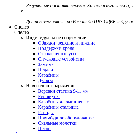
Регулярные поставки веревок Коломенского завода, э
Доставляем заказы по России до ПВЗ СДЕК и друг
Спелео
Спелео
Индивидуальное снаряжение
Обвязки, верхние и нижние
Поддержки кроля
Страховочные усы
Спусковые устройства
Зажимы
Педали
Карабины
Дельты
Навесочное снаряжение
Веревки статика 9-11 мм
Репшнуры
Карабины алюминиевые
Карабины стальные
Рапиды
Шлямбурное оборудование
Скальные молотки
Петли