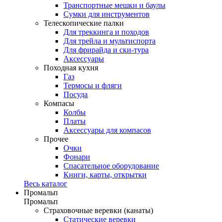
Транспортные мешки и баулы
Сумки для инструментов
Телескопические палки
Для треккинга и походов
Для трейла и мультиспорта
Для фрирайда и ски-тура
Аксессуары
Походная кухня
Газ
Термосы и фляги
Посуда
Компасы
Колбы
Платы
Аксессуары для компасов
Прочее
Очки
Фонари
Спасательное оборудование
Книги, карты, открытки
Весь каталог
Промальп
Промальп
Страховочные веревки (канаты)
Статические веревки