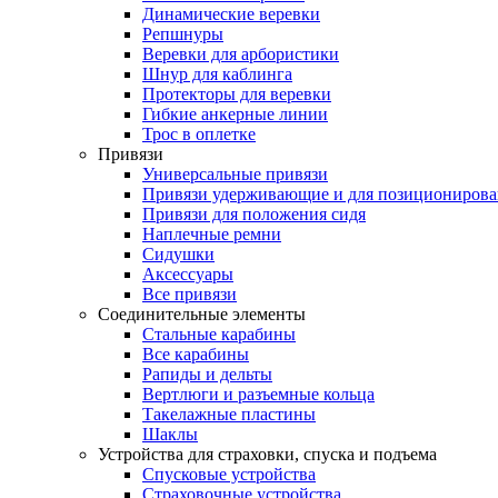
Динамические веревки
Репшнуры
Веревки для арбористики
Шнур для каблинга
Протекторы для веревки
Гибкие анкерные линии
Трос в оплетке
Привязи
Универсальные привязи
Привязи удерживающие и для позиционирова
Привязи для положения сидя
Наплечные ремни
Сидушки
Аксессуары
Все привязи
Соединительные элементы
Стальные карабины
Все карабины
Рапиды и дельты
Вертлюги и разъемные кольца
Такелажные пластины
Шаклы
Устройства для страховки, спуска и подъема
Спусковые устройства
Страховочные устройства