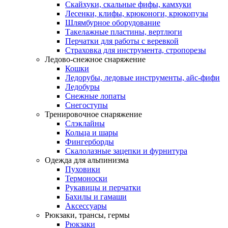
Скайхуки, скальные фифы, камхуки
Лесенки, клифы, крюконоги, крюкопузы
Шлямбурное оборудование
Такелажные пластины, вертлюги
Перчатки для работы с веревкой
Страховка для инструмента, стропорезы
Ледово-снежное снаряжение
Кошки
Ледорубы, ледовые инструменты, айс-фифи
Ледобуры
Снежные лопаты
Снегоступы
Тренировочное снаряжение
Слэклайны
Кольца и шары
Фингерборды
Скалолазные зацепки и фурнитура
Одежда для альпинизма
Пуховики
Термоноски
Рукавицы и перчатки
Бахилы и гамаши
Аксессуары
Рюкзаки, трансы, гермы
Рюкзаки