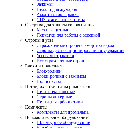
Зажимы
Педали для жумаров
Амортизаторы рывка
СИЗ втягивающего типа
Средства для защиты головы и тела
Каски защитные
Перчатки для работы с веревкой
Стропы и усы
Страховочные стропы с амортизатором
Стропы для позиционирования и удержания
Усы самостраховки
Все страховочные стропы
Блоки и полиспасты
Блок-ролики
Блоки-ролики с зажимом
Полиспасты
Петли, охватки и анкерные стропы
Петли текстильные
Стропы анкерные
Петли для арбористики
Комплекты
Комплекты для промальпа
Вспомогательное оборудование
Шлямбурное оборудование
Карабины для развески