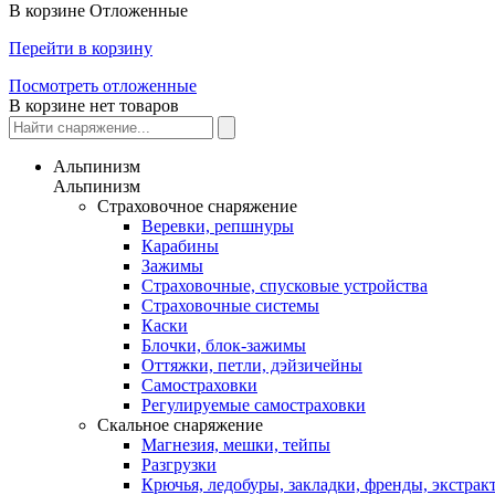
В корзине
Отложенные
Перейти в корзину
Посмотреть отложенные
В корзине нет товаров
Альпинизм
Альпинизм
Страховочное снаряжение
Веревки, репшнуры
Карабины
Зажимы
Страховочные, спусковые устройства
Страховочные системы
Каски
Блочки, блок-зажимы
Оттяжки, петли, дэйзичейны
Самостраховки
Регулируемые самостраховки
Скальное снаряжение
Магнезия, мешки, тейпы
Разгрузки
Крючья, ледобуры, закладки, френды, экстрак