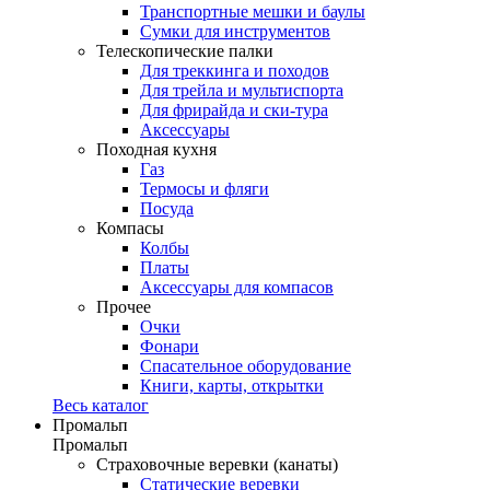
Транспортные мешки и баулы
Сумки для инструментов
Телескопические палки
Для треккинга и походов
Для трейла и мультиспорта
Для фрирайда и ски-тура
Аксессуары
Походная кухня
Газ
Термосы и фляги
Посуда
Компасы
Колбы
Платы
Аксессуары для компасов
Прочее
Очки
Фонари
Спасательное оборудование
Книги, карты, открытки
Весь каталог
Промальп
Промальп
Страховочные веревки (канаты)
Статические веревки