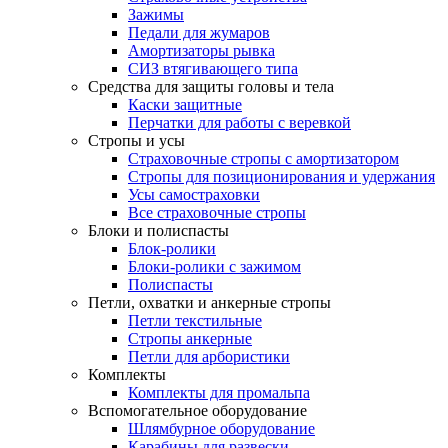
Зажимы
Педали для жумаров
Амортизаторы рывка
СИЗ втягивающего типа
Средства для защиты головы и тела
Каски защитные
Перчатки для работы с веревкой
Стропы и усы
Страховочные стропы с амортизатором
Стропы для позиционирования и удержания
Усы самостраховки
Все страховочные стропы
Блоки и полиспасты
Блок-ролики
Блоки-ролики с зажимом
Полиспасты
Петли, охватки и анкерные стропы
Петли текстильные
Стропы анкерные
Петли для арбористики
Комплекты
Комплекты для промальпа
Вспомогательное оборудование
Шлямбурное оборудование
Карабины для развески