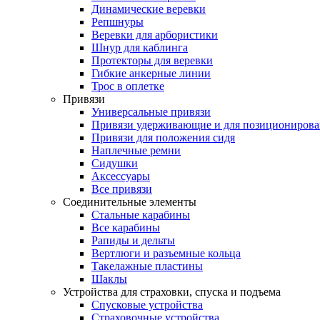
Динамические веревки
Репшнуры
Веревки для арбористики
Шнур для каблинга
Протекторы для веревки
Гибкие анкерные линии
Трос в оплетке
Привязи
Универсальные привязи
Привязи удерживающие и для позиционирова
Привязи для положения сидя
Наплечные ремни
Сидушки
Аксессуары
Все привязи
Соединительные элементы
Стальные карабины
Все карабины
Рапиды и дельты
Вертлюги и разъемные кольца
Такелажные пластины
Шаклы
Устройства для страховки, спуска и подъема
Спусковые устройства
Страховочные устройства