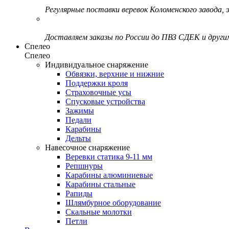
Регулярные поставки веревок Коломенского завода, э
Доставляем заказы по России до ПВЗ СДЕК и друг
Спелео
Спелео
Индивидуальное снаряжение
Обвязки, верхние и нижние
Поддержки кроля
Страховочные усы
Спусковые устройства
Зажимы
Педали
Карабины
Дельты
Навесочное снаряжение
Веревки статика 9-11 мм
Репшнуры
Карабины алюминиевые
Карабины стальные
Рапиды
Шлямбурное оборудование
Скальные молотки
Петли