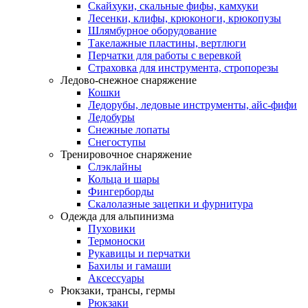
Скайхуки, скальные фифы, камхуки
Лесенки, клифы, крюконоги, крюкопузы
Шлямбурное оборудование
Такелажные пластины, вертлюги
Перчатки для работы с веревкой
Страховка для инструмента, стропорезы
Ледово-снежное снаряжение
Кошки
Ледорубы, ледовые инструменты, айс-фифи
Ледобуры
Снежные лопаты
Снегоступы
Тренировочное снаряжение
Слэклайны
Кольца и шары
Фингерборды
Скалолазные зацепки и фурнитура
Одежда для альпинизма
Пуховики
Термоноски
Рукавицы и перчатки
Бахилы и гамаши
Аксессуары
Рюкзаки, трансы, гермы
Рюкзаки