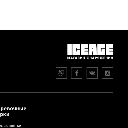
еревочные
арки
с в оплетке