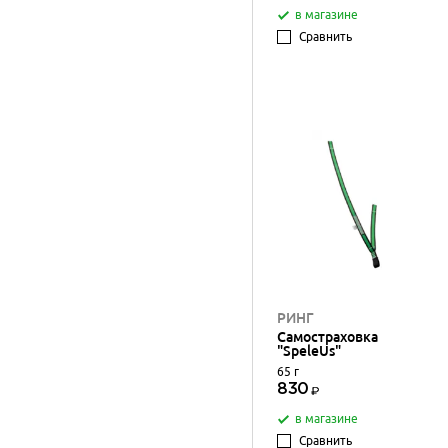
в магазине
Сравнить
РИНГ
Самостраховка
"SpeleUs"
65 г
830
в магазине
Сравнить