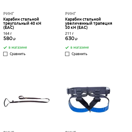
РИНГ
РИНГ
Карабин стальной
Карабин стальной
треугольный 40 кН
увеличенный трапеция
(ЕАС)
50 кН (ЕАС)
164 г
211 г
580
630
в магазине
в магазине
Сравнить
Сравнить