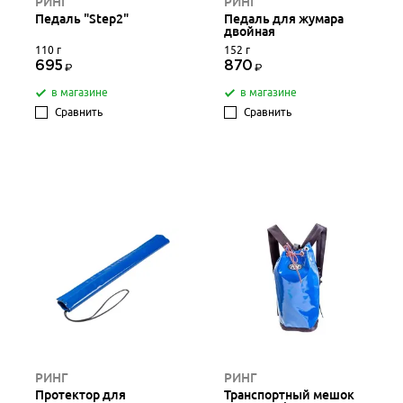
РИНГ
РИНГ
Педаль "Step2"
Педаль для жумара
двойная
110 г
152 г
695
870
в магазине
в магазине
Сравнить
Сравнить
РИНГ
РИНГ
Протектор для
Транспортный мешок