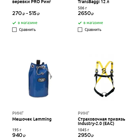
веревки PRO Ринг
TransBaggi 12 л
506 г
270
-
515
2650
в магазине
в магазине
Сравнить
Сравнить
РИНГ
РИНГ
Мешочек Lemming
Страховочная привязь
Industry-2.0 (EAC)
195 г
1045 г
940
2950