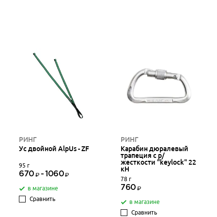
РИНГ
РИНГ
Ус двойной AlpUs - ZF
Карабин дюралевый
трапеция с р/
жесткости "keylock" 22
95 г
кН
670
-
1060
78 г
760
в магазине
Сравнить
в магазине
Сравнить