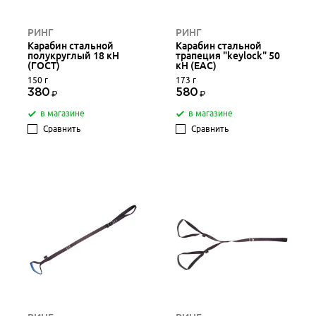
РИНГ
РИНГ
Карабин стальной
Карабин стальной
полукруглый 18 кН
трапеция "keylock" 50
(ГОСТ)
кН (ЕАС)
150 г
173 г
380
580
в магазине
в магазине
Сравнить
Сравнить