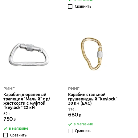
Сравнить
РИНГ
РИНГ
Карабин дюралевый
Карабин стальной
трапеция “Малый“ с р/
грушевидный "keylock"
жесткости с муфтой
30 кН (ЕАС)
"keylock" 22 кН
176 г
62 г
680
750
в магазине
в магазине
Сравнить
Сравнить