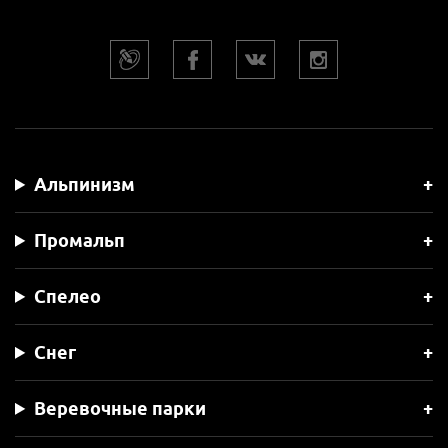
Альпинизм
Промальп
Спелео
Снег
Веревочные парки