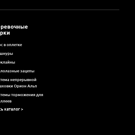
еревочные
арки
с в оплетке
 шнуры
еклайны
алолазные зацепы
стема непрерывной
раховки Орион Альп
стемы торможения для
оллеев
сь каталог >