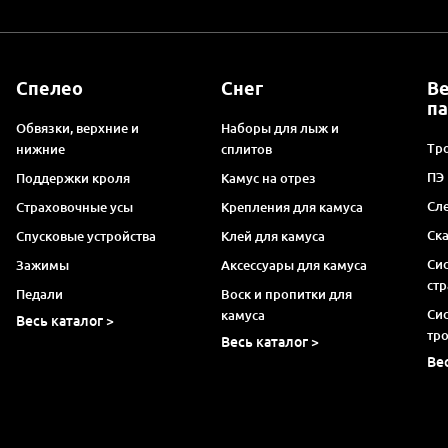
Спелео
Снег
В
п
Обвязки, верхние и
Наборы для лыж и
Тро
нижние
сплитов
ПЭ
Поддержки кроля
Камус на отрез
Сл
Страховочные усы
Крепления для камуса
Ск
Спусковые устройства
Клей для камуса
Си
Зажимы
Аксессуары для камуса
ст
Педали
Воск и пропитки для
Си
камуса
Весь каталог >
тр
Весь каталог >
Ве