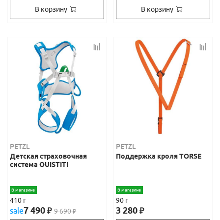
В корзину
В корзину
PETZL
PETZL
Детская страховочная
Поддержка кроля TORSE
система OUISTITI
В магазине
В магазине
410 г
90 г
7 490
3 280
sale
₽
₽
9 690
₽