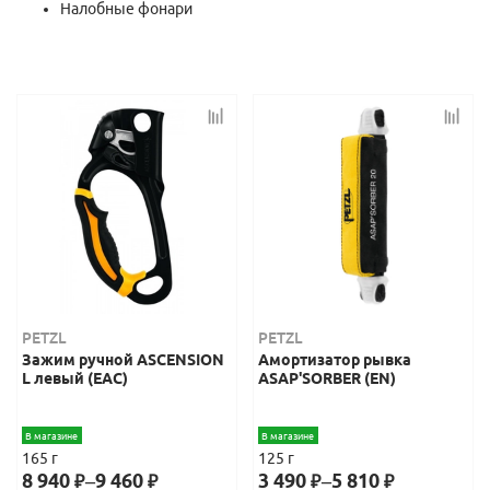
Налобные фонари
PETZL
PETZL
Зажим ручной ASCENSION
Амортизатор рывка
L левый (EAC)
ASAP'SORBER (EN)
В магазине
В магазине
165 г
125 г
8 940
–
9 460
3 490
–
5 810
₽
₽
₽
₽