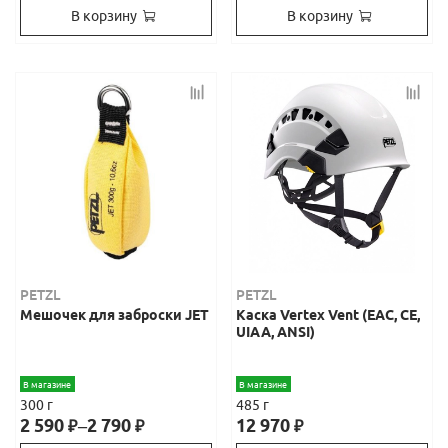
В корзину
В корзину
PETZL
PETZL
Мешочек для заброски JET
Каска Vertex Vent (EAC, СЕ,
UIAA, ANSI)
В магазине
В магазине
300 г
485 г
2 590
–
2 790
12 970
₽
₽
₽