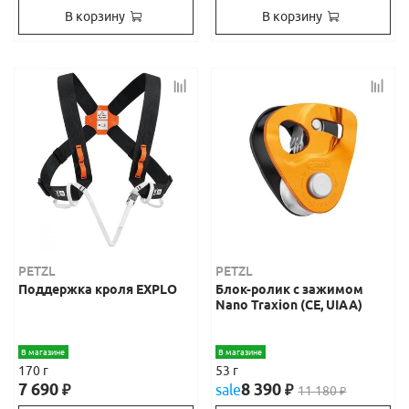
В корзину
В корзину
PETZL
PETZL
Поддержка кроля EXPLO
Блок-ролик с зажимом
Nano Traxion (CE, UIAA)
В магазине
В магазине
170 г
53 г
7 690
8 390
₽
sale
₽
11 180
₽