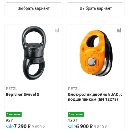
Выбрать вариант
Выбрать вариант
PETZL
PETZL
Вертлюг Swivel S
Блок-ролик двойной JAG, с
подшипником (EN 12278)
В магазине
В магазине
95 г
120 г
7 290
6 900
sale
₽
sale
₽
9 690
9 840
₽
₽