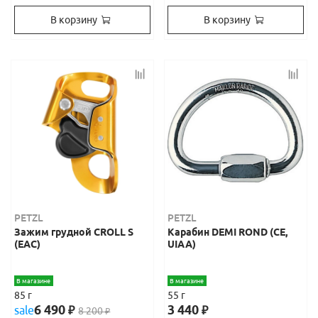
В корзину
В корзину
PETZL
PETZL
Зажим грудной CROLL S
Карабин DEMI ROND (СЕ,
(EAC)
UIAA)
В магазине
В магазине
85 г
55 г
6 490
3 440
sale
₽
₽
8 200
₽