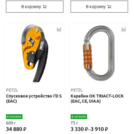
В корзину
В корзину
PETZL
PETZL
Спусковое устройство I'D S
Карабин OK TRIACT-LOCK
(ЕАС)
(ЕАС, СЕ, UIAA)
В магазине
В магазине
600 г
75 г
34 880
3 330
–
3 910
₽
₽
₽