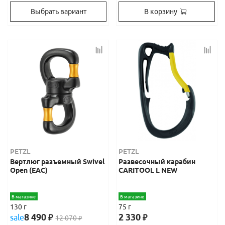
Выбрать вариант
В корзину
PETZL
PETZL
Вертлюг разъемный Swivel
Развесочный карабин
Open (ЕАС)
CARITOOL L NEW
В магазине
В магазине
130 г
75 г
8 490
2 330
sale
₽
₽
12 070
₽