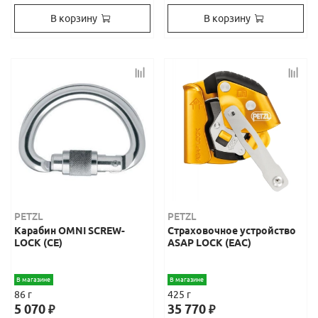
В корзину
В корзину
PETZL
PETZL
Карабин OMNI SCREW-
Страховочное устройство
LOCK (СЕ)
ASAP LOCK (ЕАС)
В магазине
В магазине
86 г
425 г
5 070
35 770
₽
₽