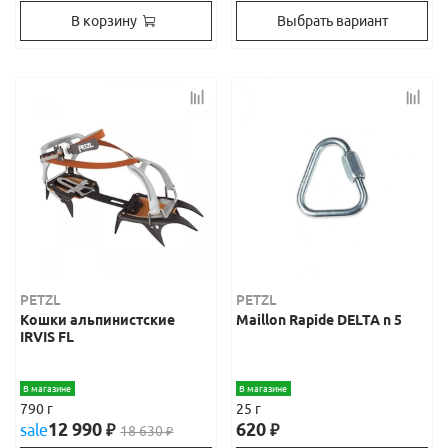
В корзину
Выбрать вариант
PETZL
PETZL
Кошки альпинистские
Maillon Rapide DELTA n 5
IRVIS FL
В магазине
В магазине
790 г
25 г
12 990
620
sale
₽
₽
18 630
₽