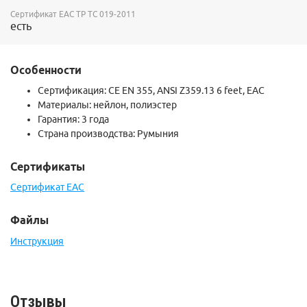
Сертификат ЕАС ТР ТС 019-2011
Вес ASAP’SORBER 20 cм - 125 г
есть
Вес ASAP’SORBER 40 cм - 145г
Особенности
Сертификация: CE EN 355, ANSI Z359.13 6 feet, EAC
Материалы: нейлон, полиэстер
Гарантия: 3 года
Страна производства: Румыния
Сертификаты
Сертификат EAC
Файлы
Инструкция
Отзывы