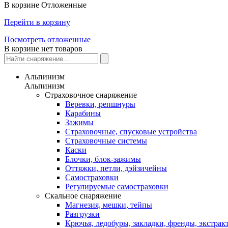
В корзине
Отложенные
Перейти в корзину
Посмотреть отложенные
В корзине нет товаров
Альпинизм
Альпинизм
Страховочное снаряжение
Веревки, репшнуры
Карабины
Зажимы
Страховочные, спусковые устройства
Страховочные системы
Каски
Блочки, блок-зажимы
Оттяжки, петли, дэйзичейны
Самостраховки
Регулируемые самостраховки
Скальное снаряжение
Магнезия, мешки, тейпы
Разгрузки
Крючья, ледобуры, закладки, френды, экстрак