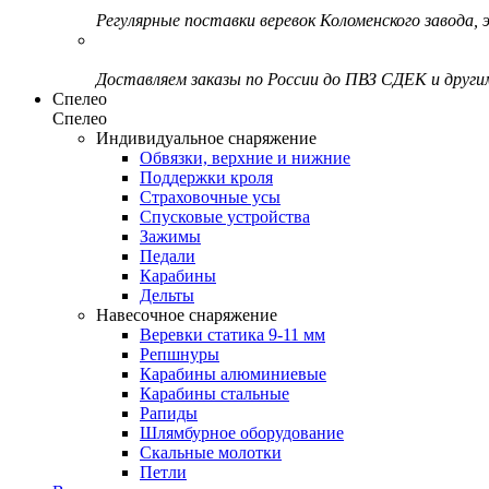
Регулярные поставки веревок Коломенского завода, э
Доставляем заказы по России до ПВЗ СДЕК и друг
Спелео
Спелео
Индивидуальное снаряжение
Обвязки, верхние и нижние
Поддержки кроля
Страховочные усы
Спусковые устройства
Зажимы
Педали
Карабины
Дельты
Навесочное снаряжение
Веревки статика 9-11 мм
Репшнуры
Карабины алюминиевые
Карабины стальные
Рапиды
Шлямбурное оборудование
Скальные молотки
Петли