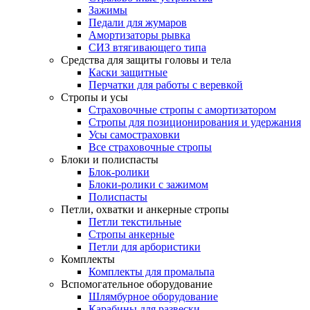
Зажимы
Педали для жумаров
Амортизаторы рывка
СИЗ втягивающего типа
Средства для защиты головы и тела
Каски защитные
Перчатки для работы с веревкой
Стропы и усы
Страховочные стропы с амортизатором
Стропы для позиционирования и удержания
Усы самостраховки
Все страховочные стропы
Блоки и полиспасты
Блок-ролики
Блоки-ролики с зажимом
Полиспасты
Петли, охватки и анкерные стропы
Петли текстильные
Стропы анкерные
Петли для арбористики
Комплекты
Комплекты для промальпа
Вспомогательное оборудование
Шлямбурное оборудование
Карабины для развески