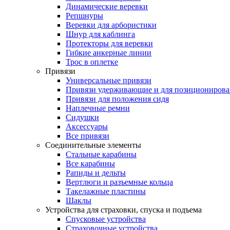
Динамические веревки
Репшнуры
Веревки для арбористики
Шнур для каблинга
Протекторы для веревки
Гибкие анкерные линии
Трос в оплетке
Привязи
Универсальные привязи
Привязи удерживающие и для позиционирова
Привязи для положения сидя
Наплечные ремни
Сидушки
Аксессуары
Все привязи
Соединительные элементы
Стальные карабины
Все карабины
Рапиды и дельты
Вертлюги и разъемные кольца
Такелажные пластины
Шаклы
Устройства для страховки, спуска и подъема
Спусковые устройства
Страховочные устройства