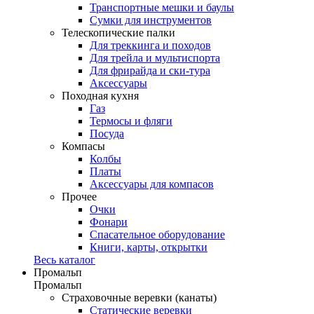
Транспортные мешки и баулы
Сумки для инструментов
Телескопические палки
Для треккинга и походов
Для трейла и мультиспорта
Для фрирайда и ски-тура
Аксессуары
Походная кухня
Газ
Термосы и фляги
Посуда
Компасы
Колбы
Платы
Аксессуары для компасов
Прочее
Очки
Фонари
Спасательное оборудование
Книги, карты, открытки
Весь каталог
Промальп
Промальп
Страховочные веревки (канаты)
Статические веревки