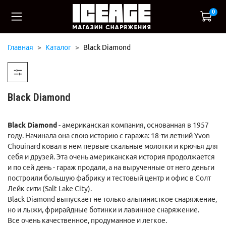
0
Главная
Каталог
Black Diamond
Black Diamond
Black Diamond
- американская компания, о
снованная в 1957
году. Начинала она свою
историю с гаража: 18-ти летний Yvon
Chouinard ковал в нем первые скальные молотки и крючья для
себя и друзей. Эта очень американская история продолжается
и по сей день - гараж продали, а на вырученные от него деньги
построили большую фабрику и тестовый центр и офис в Солт
Лейк сити (Salt Lake City).
Black Diamond выпускает не только
альпинисткое снаряжение
,
но и лыжи, фрирайдные ботинки и
лавинное снаряжение
.
Все очень качественное, продуманное и легкое.