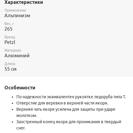
Характеристики
Применение
Альпинизм
Вес, г
265
Бренд
Petzl
Материал
Алюминий
Длина
55 см
Особенности
По надежности эквивалентен рукоятке ледоруба типа Т.
Отверстие для веревки в верхней части якоря.
Верхняя чать якоря усилена для защиты при ударе
молотком.
Заостренный конец якоря для проникания в твердый
снег.