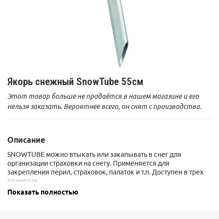
Якорь снежный SnowTube 55см
Этот товар больше не продаётся в нашем магазине и его
нельзя заказать. Вероятнее всего, он снят с производства.
Описание
SNOWTUBE можно втыкать или закапывать в снег для
организации страховки на снегу. Применяется для
закрепления перил, страховок, палаток и т.п. Доступен в трех
размерах.
Сертификат CE / UIAA.
Показать полностью
Сделано во Франции.
Гарантия 3 года.