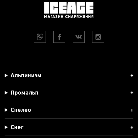
Альпинизм
Промальп
Спелео
Снег