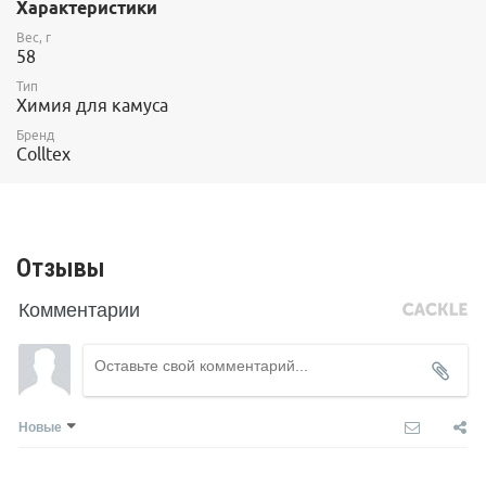
Видео по использованию твердого воска:
Характеристики
https://vimeo.com/307280012
Вес, г
58
Тип
Химия для камуса
Бренд
Colltex
Отзывы
Комментарии
Новые