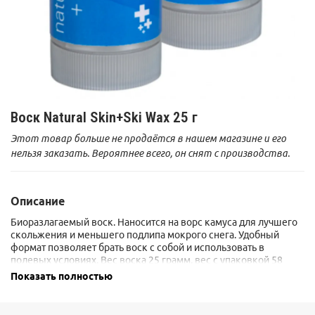
Воск Natural Skin+Ski Wax 25 г
Этот товар больше не продаётся в нашем магазине и его
нельзя заказать. Вероятнее всего, он снят с производства.
Описание
Биоразлагаемый воск. Наносится на ворс камуса для лучшего
скольжения и меньшего подлипа мокрого снега. Удобный
формат позволяет брать воск с собой и использовать в
полевых условиях. Вес воска 25 грамм, вес с упаковкой 58
грамм.
Показать полностью