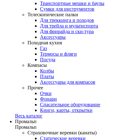
Транспортные мешки и баулы
Сумки для инструментов
Телескопические палки
Для треккинга и походов
Для трейла и мультиспорта
Для фрирайда и ски-тура
Аксессуары
Походная кухня
Газ
Термосы и фляги
Посуда
Компасы
Колбы
Платы
Аксессуары для компасов
Прочее
Очки
Фонари
Спасательное оборудование
Книги, карты, открытки
Весь каталог
Промальп
Промальп
Страховочные веревки (канаты)
Статические веревки