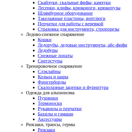
Скайхуки, скальные фифы, камхуки
Лесенки, клифы, крюконоги, крюкопузы
Шлямбурное оборудование
Такелажные пластины, вертлюги
Перчатки для работы с веревкой
Страховка для инструмента, стропорезы
Ледово-снежное снаряжение
Кошки
Ледорубы, ледовые инструменты, айс-фифи
Ледобуры
Снежные лопаты
Снегоступы
Тренировочное снаряжение
Слэклайны
Кольца и шары
Фингерборды
Скалолазные зацепки и фурнитура
Одежда для альпинизма
Пуховики
Термоноски
Рукавицы и перчатки
Бахилы и гамаши
Аксессуары
Рюкзаки, трансы, гермы
Рюкзаки