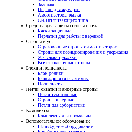
Зажимы
Педали для жумаров
Амортизаторы рывка
СИЗ втягивающего типа
Средства для защиты головы и тела
Каски защитные
Перчатки для работы с веревкой
Стропы и усы
Страховочные стропы с амортизатором
Стропы для позиционирования и удержания
Усы самостраховки
Все страховочные стропы
Блоки и полиспасты
Блок-ролики
Блоки-ролики с зажимом
Полиспасты
Петли, охватки и анкерные стропы
Петли текстильные
Стропы анкерные
Петли для арбористики
Комплекты
Комплекты для промальпа
Вспомогательное оборудование
Шлямбурное оборудование
Карабины для развески