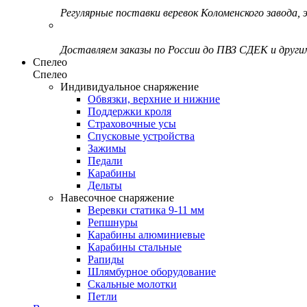
Регулярные поставки веревок Коломенского завода, э
Доставляем заказы по России до ПВЗ СДЕК и друг
Спелео
Спелео
Индивидуальное снаряжение
Обвязки, верхние и нижние
Поддержки кроля
Страховочные усы
Спусковые устройства
Зажимы
Педали
Карабины
Дельты
Навесочное снаряжение
Веревки статика 9-11 мм
Репшнуры
Карабины алюминиевые
Карабины стальные
Рапиды
Шлямбурное оборудование
Скальные молотки
Петли