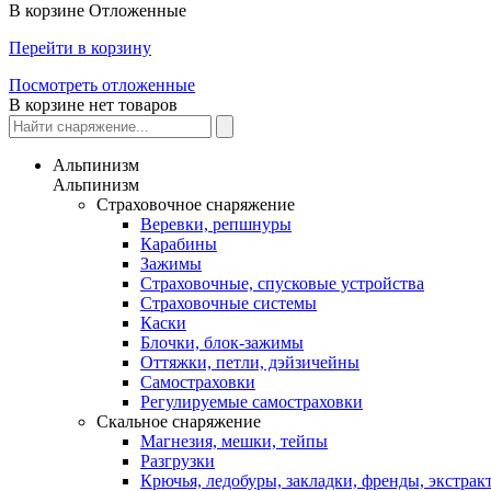
В корзине
Отложенные
Перейти в корзину
Посмотреть отложенные
В корзине нет товаров
Альпинизм
Альпинизм
Страховочное снаряжение
Веревки, репшнуры
Карабины
Зажимы
Страховочные, спусковые устройства
Страховочные системы
Каски
Блочки, блок-зажимы
Оттяжки, петли, дэйзичейны
Самостраховки
Регулируемые самостраховки
Скальное снаряжение
Магнезия, мешки, тейпы
Разгрузки
Крючья, ледобуры, закладки, френды, экстрак