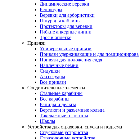
Динамические веревки
Репшнуры
Веревки для арбористики
Шнур для каблинга
Протекторы для веревки
Гибкие анкерные линии
Трос в оплетке
Привязи
Универсальные привязи
Привязи удерживающие и для позиционирова
Привязи для положения сидя
Наплечные ремни
Сидушки
Аксессуары
Все привязи
Соединительные элементы
Стальные карабины
Все карабины
Рапиды и дельты
Вертлюги и разъемные кольца
Такелажные пластины
Шаклы
Устройства для страховки, спуска и подъема
Спусковые устройства
Страховочные устройства