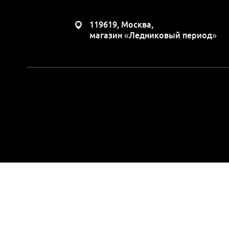
119619, Москва,
магазин «Ледниковый период»
Вся представленная н
положениями Статьи 437