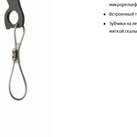
микрорельеф
Встроенный т
Зубчики на л
мягкой скал