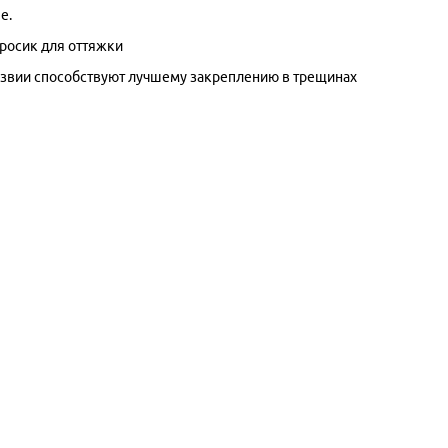
е.
росик для оттяжки
езвии способствуют лучшему закреплению в трещинах
ы