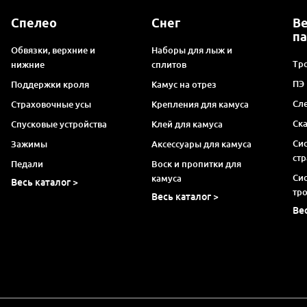
Спелео
Снег
В
п
Обвязки, верхние и
Наборы для лыж и
Тро
нижние
сплитов
ПЭ
Поддержки кроля
Камус на отрез
Сл
Страховочные усы
Крепления для камуса
Ск
Спусковые устройства
Клей для камуса
Си
Зажимы
Аксессуары для камуса
ст
Педали
Воск и пропитки для
Си
камуса
Весь каталог >
тр
Весь каталог >
Ве