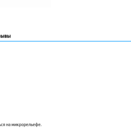
зывы
ься на микрорельефе.