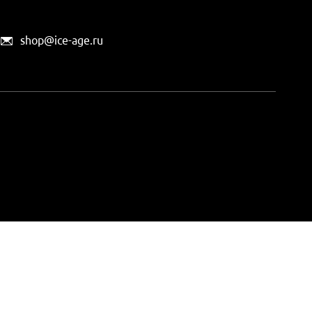
shop@ice-age.ru
офертой, определяемой
ты можно
на этой странице