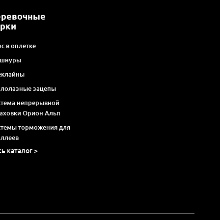
еревочные
арки
с в оплетке
 шнуры
еклайны
алолазные зацепы
стема непрерывной
раховки Орион Альп
стемы торможения для
оллеев
сь каталог >