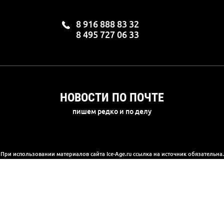
8 916 888 83 32
8 495 727 06 33
НОВОСТИ ПО ПОЧТЕ
пишем редко и по делу
При использовании материалов сайта Ice-Age.ru ссылка на источник обязательна.
а сайте информация носит информационный характер и не является публичной 
(2) Гражданского кодекса РФ. Ознакомиться с полной версией публичной офер
© 2003-2025, «Ледниковый период»