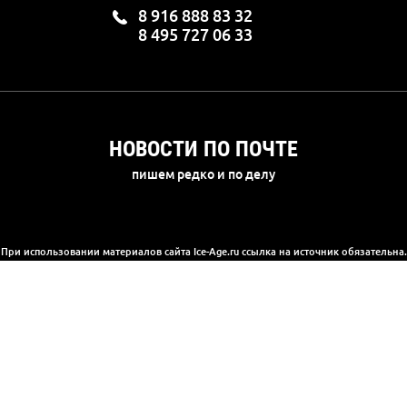
8 916 888 83 32
8 495 727 06 33
НОВОСТИ ПО ПОЧТЕ
пишем редко и по делу
При использовании материалов сайта Ice-Age.ru ссылка на источник обязательна.
а сайте информация носит информационный характер и не является публичной 
(2) Гражданского кодекса РФ. Ознакомиться с полной версией публичной офер
© 2003-2025, «Ледниковый период»