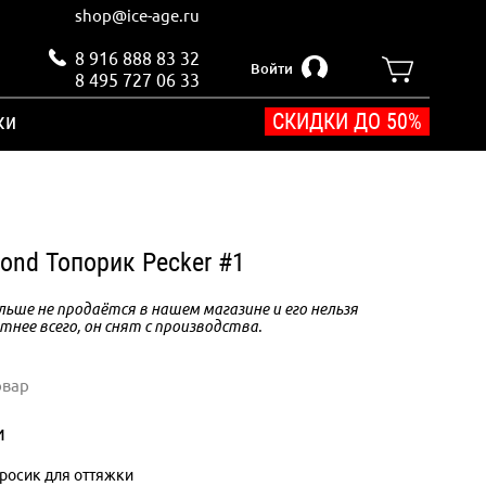
shop@ice-age.ru
8 916 888 83 32
Войти
8 495 727 06 33
ки
СКИДКИ ДО 50%
ond Топорик Pecker #1
ьше не продаётся в нашем магазине и его нельзя
тнее всего, он снят с производства.
овар
и
росик для оттяжки