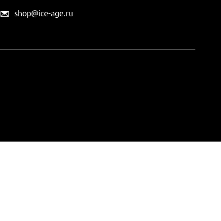
shop@ice-age.ru
офертой, определяемой
ты можно
на этой странице