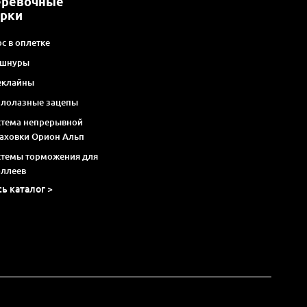
еревочные
арки
с в оплетке
 шнуры
еклайны
алолазные зацепы
стема непрерывной
раховки Орион Альп
стемы торможения для
оллеев
сь каталог >