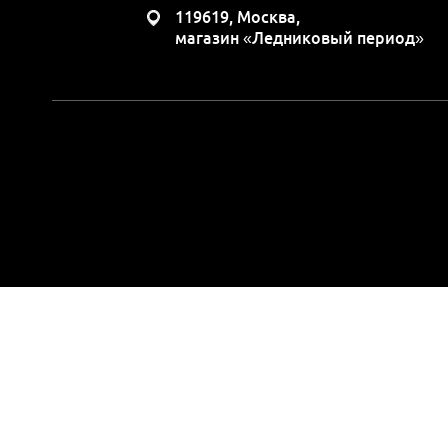
119619, Москва,
магазин «Ледниковый период»
Вся представленная н
положениями Статьи 437