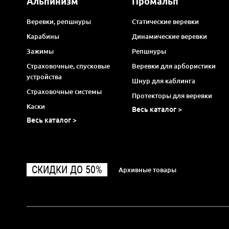
Альпинизм
Промальп
Веревки, репшнуры
Статические веревки
Карабины
Динамические веревки
Зажимы
Репшнуры
Страховочные, спусковые
Веревки для арбористики
устройства
Шнур для каблинга
Страховочные системы
Протекторы для веревки
Каски
Весь каталог >
Весь каталог >
СКИДКИ ДО 50%
Архивные товары