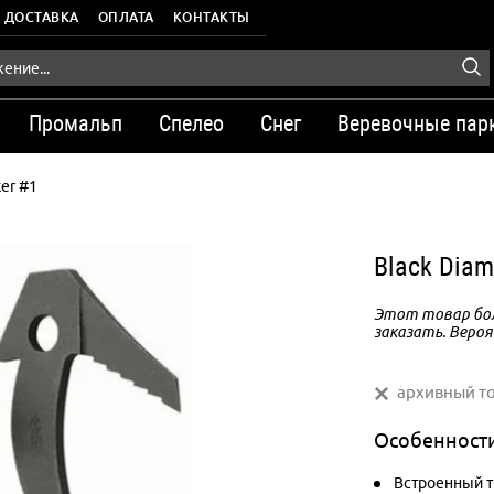
ДОСТАВКА
ОПЛАТА
КОНТАКТЫ
Промальп
Спелео
Снег
Веревочные пар
er #1
Black Diam
Этот товар бол
заказать. Вероя
архивный т
Особенност
Встроенный т