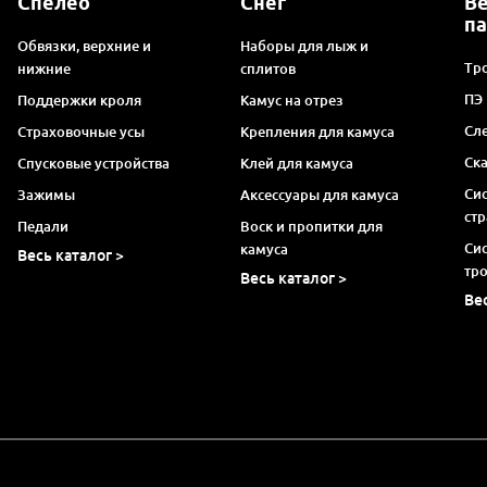
Спелео
Снег
В
п
Обвязки, верхние и
Наборы для лыж и
Тро
нижние
сплитов
ПЭ
Поддержки кроля
Камус на отрез
Сл
Страховочные усы
Крепления для камуса
Ск
Спусковые устройства
Клей для камуса
Си
Зажимы
Аксессуары для камуса
ст
Педали
Воск и пропитки для
Си
камуса
Весь каталог >
тр
Весь каталог >
Ве