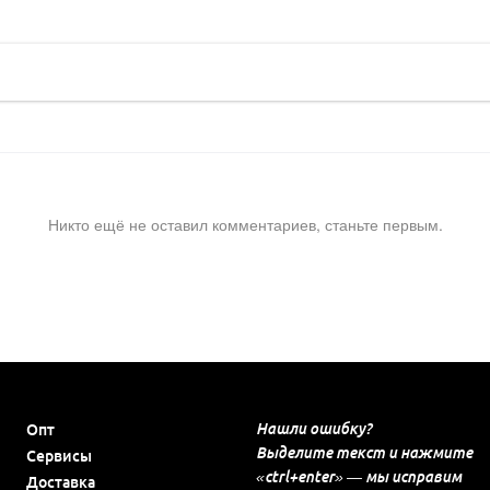
Никто ещё не оставил комментариев, станьте первым.
Нашли ошибку?
Опт
Выделите текст и нажмите
Сервисы
«ctrl+enter» — мы исправим
Доставка