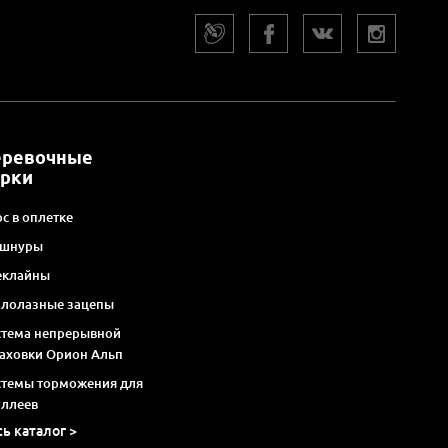
еревочные
арки
с в оплетке
 шнуры
еклайны
алолазные зацепы
стема непрерывной
раховки Орион Альп
стемы торможения для
оллеев
сь каталог >