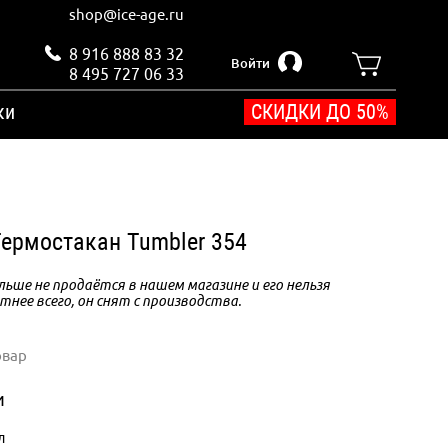
shop@ice-age.ru
8 916 888 83 32
Войти
8 495 727 06 33
ки
СКИДКИ ДО 50%
Термостакан Tumbler 354
ьше не продаётся в нашем магазине и его нельзя
тнее всего, он снят с производства.
овар
и
л