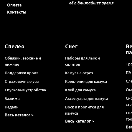
её в ближайшее время
Оплата
Контакты
Спелео
Снег
В
п
Обвязки, верхние и
Наборы для лыж и
Тро
нижние
сплитов
ПЭ
Поддержки кроля
Камус на отрез
Сл
Страховочные усы
Крепления для камуса
Ск
Спусковые устройства
Клей для камуса
Си
Зажимы
Аксессуары для камуса
ст
Педали
Воск и пропитки для
Си
камуса
Весь каталог >
тр
Весь каталог >
Ве