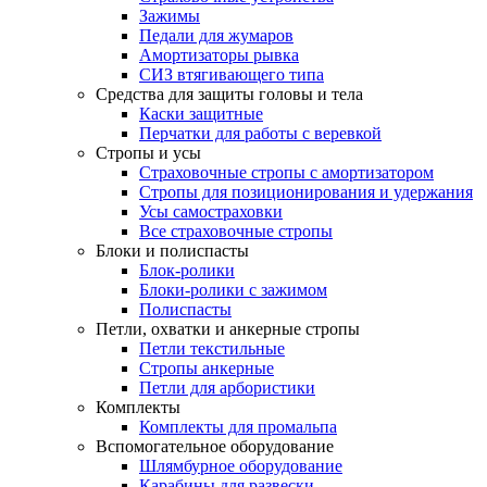
Зажимы
Педали для жумаров
Амортизаторы рывка
СИЗ втягивающего типа
Средства для защиты головы и тела
Каски защитные
Перчатки для работы с веревкой
Стропы и усы
Страховочные стропы с амортизатором
Стропы для позиционирования и удержания
Усы самостраховки
Все страховочные стропы
Блоки и полиспасты
Блок-ролики
Блоки-ролики с зажимом
Полиспасты
Петли, охватки и анкерные стропы
Петли текстильные
Стропы анкерные
Петли для арбористики
Комплекты
Комплекты для промальпа
Вспомогательное оборудование
Шлямбурное оборудование
Карабины для развески