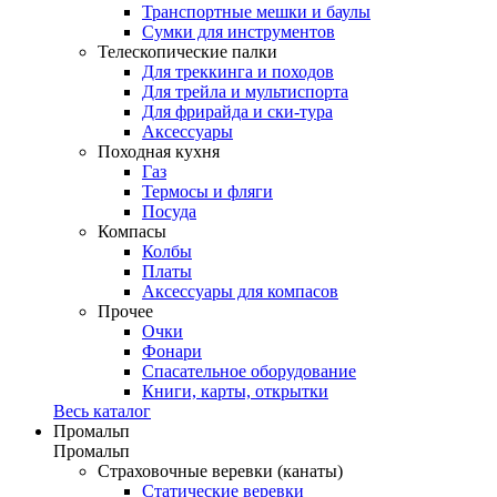
Транспортные мешки и баулы
Сумки для инструментов
Телескопические палки
Для треккинга и походов
Для трейла и мультиспорта
Для фрирайда и ски-тура
Аксессуары
Походная кухня
Газ
Термосы и фляги
Посуда
Компасы
Колбы
Платы
Аксессуары для компасов
Прочее
Очки
Фонари
Спасательное оборудование
Книги, карты, открытки
Весь каталог
Промальп
Промальп
Страховочные веревки (канаты)
Статические веревки