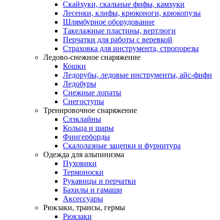
Скайхуки, скальные фифы, камхуки
Лесенки, клифы, крюконоги, крюкопузы
Шлямбурное оборудование
Такелажные пластины, вертлюги
Перчатки для работы с веревкой
Страховка для инструмента, стропорезы
Ледово-снежное снаряжение
Кошки
Ледорубы, ледовые инструменты, айс-фифи
Ледобуры
Снежные лопаты
Снегоступы
Тренировочное снаряжение
Слэклайны
Кольца и шары
Фингерборды
Скалолазные зацепки и фурнитура
Одежда для альпинизма
Пуховики
Термоноски
Рукавицы и перчатки
Бахилы и гамаши
Аксессуары
Рюкзаки, трансы, гермы
Рюкзаки