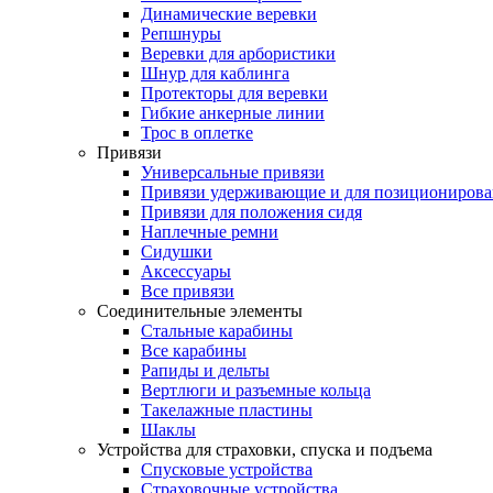
Динамические веревки
Репшнуры
Веревки для арбористики
Шнур для каблинга
Протекторы для веревки
Гибкие анкерные линии
Трос в оплетке
Привязи
Универсальные привязи
Привязи удерживающие и для позиционирова
Привязи для положения сидя
Наплечные ремни
Сидушки
Аксессуары
Все привязи
Соединительные элементы
Стальные карабины
Все карабины
Рапиды и дельты
Вертлюги и разъемные кольца
Такелажные пластины
Шаклы
Устройства для страховки, спуска и подъема
Спусковые устройства
Страховочные устройства