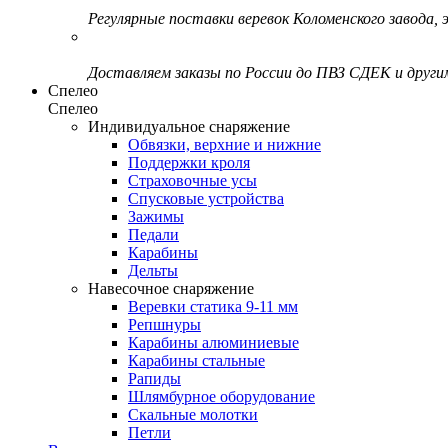
Регулярные поставки веревок Коломенского завода, э
Доставляем заказы по России до ПВЗ СДЕК и друг
Спелео
Спелео
Индивидуальное снаряжение
Обвязки, верхние и нижние
Поддержки кроля
Страховочные усы
Спусковые устройства
Зажимы
Педали
Карабины
Дельты
Навесочное снаряжение
Веревки статика 9-11 мм
Репшнуры
Карабины алюминиевые
Карабины стальные
Рапиды
Шлямбурное оборудование
Скальные молотки
Петли