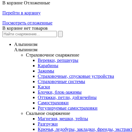
В корзине
Отложенные
Перейти в корзину
Посмотреть отложенные
В корзине нет товаров
Альпинизм
Альпинизм
Страховочное снаряжение
Веревки, репшнуры
Карабины
Зажимы
Страховочные, спусковые устройства
Страховочные системы
Каски
Блочки, блок-зажимы
Оттяжки, петли, дэйзичейны
Самостраховки
Регулируемые самостраховки
Скальное снаряжение
Магнезия, мешки, тейпы
Разгрузки
Крючья, ледобуры, закладки, френды, экстрак