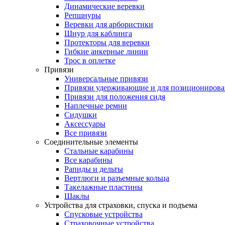
Динамические веревки
Репшнуры
Веревки для арбористики
Шнур для каблинга
Протекторы для веревки
Гибкие анкерные линии
Трос в оплетке
Привязи
Универсальные привязи
Привязи удерживающие и для позиционирова
Привязи для положения сидя
Наплечные ремни
Сидушки
Аксессуары
Все привязи
Соединительные элементы
Стальные карабины
Все карабины
Рапиды и дельты
Вертлюги и разъемные кольца
Такелажные пластины
Шаклы
Устройства для страховки, спуска и подъема
Спусковые устройства
Страховочные устройства