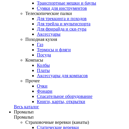
Транспортные мешки и баулы
Сумки для инструментов
Телескопические палки
Для треккинга и походов
Для трейла и мультиспорта
Для фрирайда и ски-тура
Аксессуары
Походная кухня
Газ
Термосы и фляги
Посуда
Компасы
Колбы
Платы
Аксессуары для компасов
Прочее
Очки
Фонари
Спасательное оборудование
Книги, карты, открытки
Весь каталог
Промальп
Промальп
Страховочные веревки (канаты)
Статические веревки