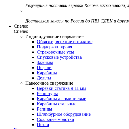
Регулярные поставки веревок Коломенского завода, э
Доставляем заказы по России до ПВЗ СДЕК и друг
Спелео
Спелео
Индивидуальное снаряжение
Обвязки, верхние и нижние
Поддержки кроля
Страховочные усы
Спусковые устройства
Зажимы
Педали
Карабины
Дельты
Навесочное снаряжение
Веревки статика 9-11 мм
Репшнуры
Карабины алюминиевые
Карабины стальные
Рапиды
Шлямбурное оборудование
Скальные молотки
Петли