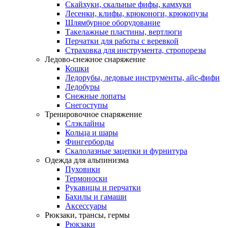
Скайхуки, скальные фифы, камхуки
Лесенки, клифы, крюконоги, крюкопузы
Шлямбурное оборудование
Такелажные пластины, вертлюги
Перчатки для работы с веревкой
Страховка для инструмента, стропорезы
Ледово-снежное снаряжение
Кошки
Ледорубы, ледовые инструменты, айс-фифи
Ледобуры
Снежные лопаты
Снегоступы
Тренировочное снаряжение
Слэклайны
Кольца и шары
Фингерборды
Скалолазные зацепки и фурнитура
Одежда для альпинизма
Пуховики
Термоноски
Рукавицы и перчатки
Бахилы и гамаши
Аксессуары
Рюкзаки, трансы, гермы
Рюкзаки