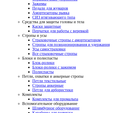
Зажимы
Педали для жумаров
Амортизаторы рывка
СИЗ втягивающего типа
Средства для защиты головы и тела
Каски защитные
Перчатки для работы с веревкой
Стропы и усы
Страховочные стропы с амортизатором
Стропы для позиционирования и удержания
Усы самостраховки
Все страховочные стропы
Блоки и полиспасты
Блок-ролики
Блоки-ролики с зажимом
Полиспасты
Петли, охватки и анкерные стропы
Петли текстильные
Стропы анкерные
Петли для арбористики
Комплекты
Комплекты для промальпа
Вспомогательное оборудование
Шлямбурное оборудование
Карабины для развески