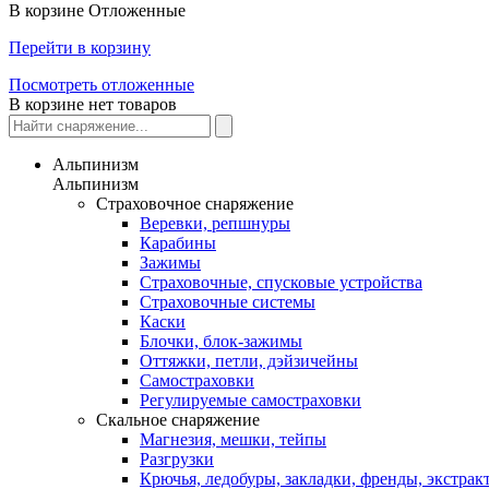
В корзине
Отложенные
Перейти в корзину
Посмотреть отложенные
В корзине нет товаров
Альпинизм
Альпинизм
Страховочное снаряжение
Веревки, репшнуры
Карабины
Зажимы
Страховочные, спусковые устройства
Страховочные системы
Каски
Блочки, блок-зажимы
Оттяжки, петли, дэйзичейны
Самостраховки
Регулируемые самостраховки
Скальное снаряжение
Магнезия, мешки, тейпы
Разгрузки
Крючья, ледобуры, закладки, френды, экстрак