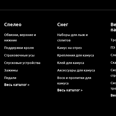
Спелео
Снег
В
п
Обвязки, верхние и
Наборы для лыж и
Тро
нижние
сплитов
ПЭ
Поддержки кроля
Камус на отрез
Сл
Страховочные усы
Крепления для камуса
Ск
Спусковые устройства
Клей для камуса
Си
Зажимы
Аксессуары для камуса
ст
Педали
Воск и пропитки для
Си
камуса
Весь каталог >
тр
Весь каталог >
Ве