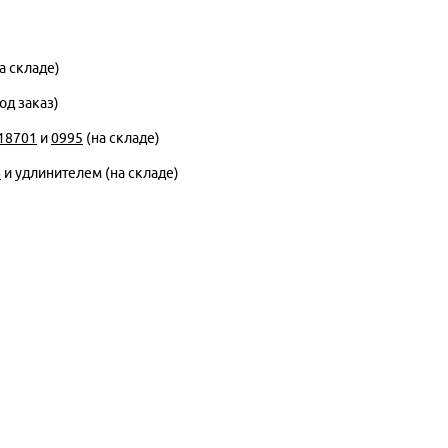
а складе)
од заказ)
18701
и
0995
(на складе)
6
и удлинителем (на складе)