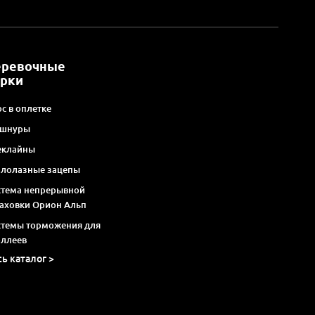
еревочные
арки
с в оплетке
 шнуры
еклайны
алолазные зацепы
стема непрерывной
раховки Орион Альп
стемы торможения для
оллеев
сь каталог >