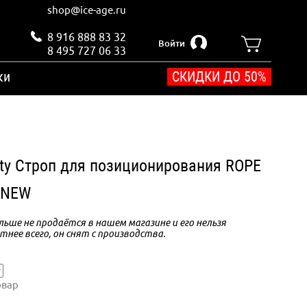
shop@ice-age.ru
8 916 888 83 32
Войти
8 495 727 06 33
ки
СКИДКИ ДО 50%
ty Строп для позиционирования ROPE
 NEW
ьше не продаётся в нашем магазине и его нельзя
тнее всего, он снят с производства.
овар