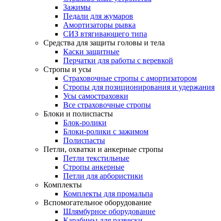
Зажимы
Педали для жумаров
Амортизаторы рывка
СИЗ втягивающего типа
Средства для защиты головы и тела
Каски защитные
Перчатки для работы с веревкой
Стропы и усы
Страховочные стропы с амортизатором
Стропы для позиционирования и удержания
Усы самостраховки
Все страховочные стропы
Блоки и полиспасты
Блок-ролики
Блоки-ролики с зажимом
Полиспасты
Петли, охватки и анкерные стропы
Петли текстильные
Стропы анкерные
Петли для арбористики
Комплекты
Комплекты для промальпа
Вспомогательное оборудование
Шлямбурное оборудование
Карабины для развески