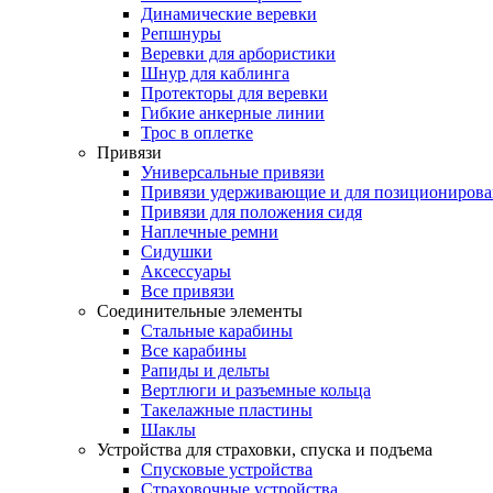
Динамические веревки
Репшнуры
Веревки для арбористики
Шнур для каблинга
Протекторы для веревки
Гибкие анкерные линии
Трос в оплетке
Привязи
Универсальные привязи
Привязи удерживающие и для позиционирова
Привязи для положения сидя
Наплечные ремни
Сидушки
Аксессуары
Все привязи
Соединительные элементы
Стальные карабины
Все карабины
Рапиды и дельты
Вертлюги и разъемные кольца
Такелажные пластины
Шаклы
Устройства для страховки, спуска и подъема
Спусковые устройства
Страховочные устройства