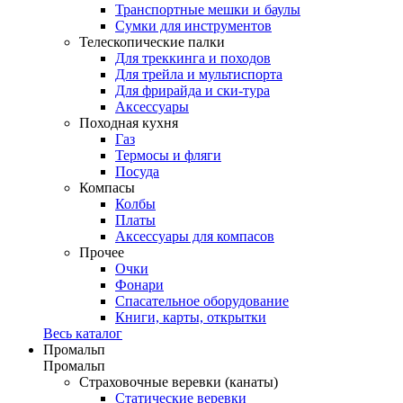
Транспортные мешки и баулы
Сумки для инструментов
Телескопические палки
Для треккинга и походов
Для трейла и мультиспорта
Для фрирайда и ски-тура
Аксессуары
Походная кухня
Газ
Термосы и фляги
Посуда
Компасы
Колбы
Платы
Аксессуары для компасов
Прочее
Очки
Фонари
Спасательное оборудование
Книги, карты, открытки
Весь каталог
Промальп
Промальп
Страховочные веревки (канаты)
Статические веревки