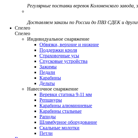
Регулярные поставки веревок Коломенского завода, э
Доставляем заказы по России до ПВЗ СДЕК и друг
Спелео
Спелео
Индивидуальное снаряжение
Обвязки, верхние и нижние
Поддержки кроля
Страховочные усы
Спусковые устройства
Зажимы
Педали
Карабины
Дельты
Навесочное снаряжение
Веревки статика 9-11 мм
Репшнуры
Карабины алюминиевые
Карабины стальные
Рапиды
Шлямбурное оборудование
Скальные молотки
Петли