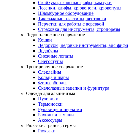
Скайхуки, скальные фифы, камхуки
Лесенки, клифы, крюконоги, крюкопузы
Шлямбурное оборудование
Такелажные пластины, вертлюги
Перчатки для работы с веревкой
Страховка для инструмента, стропорезы
Ледово-снежное снаряжение
Кошки
Ледорубы, ледовые инструменты, айс-фифи
Ледобуры
Снежные лопаты
Снегоступы
Тренировочное снаряжение
Слэклайны
Кольца и шары
Фингерборды
Скалолазные зацепки и фурнитура
Одежда для альпинизма
Пуховики
Термоноски
Рукавицы и перчатки
Бахилы и гамаши
Аксессуары
Рюкзаки, трансы, гермы
Рюкзаки