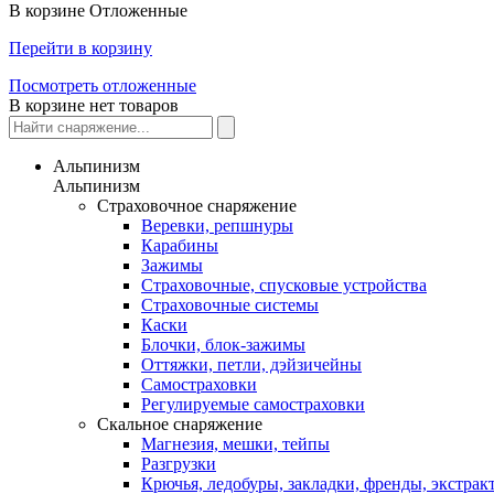
В корзине
Отложенные
Перейти в корзину
Посмотреть отложенные
В корзине нет товаров
Альпинизм
Альпинизм
Страховочное снаряжение
Веревки, репшнуры
Карабины
Зажимы
Страховочные, спусковые устройства
Страховочные системы
Каски
Блочки, блок-зажимы
Оттяжки, петли, дэйзичейны
Самостраховки
Регулируемые самостраховки
Скальное снаряжение
Магнезия, мешки, тейпы
Разгрузки
Крючья, ледобуры, закладки, френды, экстрак