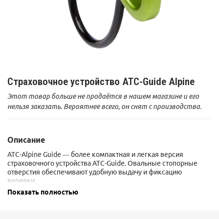
Страховочное устройство ATC-Guide Alpine
Этот товар больше не продаётся в нашем магазине и его
нельзя заказать. Вероятнее всего, он снят с производства.
Описание
ATC-Alpine Guide — более компактная и легкая версия
страховочного устройства ATC-Guide. Овальные стопорные
отверстия обеспечивают удобную выдачу и фиксацию
веревки.
Разработано для спуска и страховки, оптимально для работы с
Показать полностью
веревками диаметров от 8,1 до 8,5 мм, но работает и с
веревками от 6,9 до 9 мм.
Благодаря наличию вертикального "уха" устройство можно