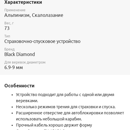
Характеристики
закрепить на станции и использовать для страховки одного или
двух человек, а также при спасательных работах.
Применение
Альпинизм, Скалолазание
Вес, г
73
Тип
Страховочно-спусковое устройство
Бренд
Black Diamond
Для веревок диаметром
6.9-9 мм
Особенности
Устройство подходит для работы с одной или двумя
веревками.
Несколько режимов трения для страховки и спуска.
Расширенное отверстие для автоблокировки позволяет
использовать небольшой карабин.
Прочный кабель хорошо держит форму