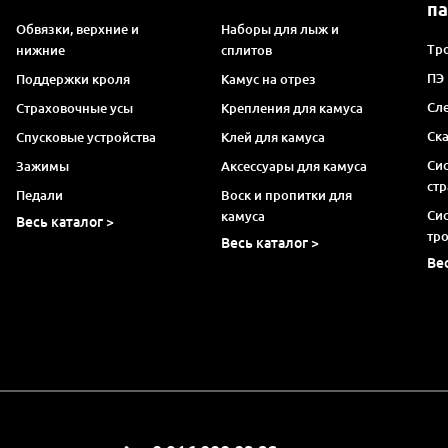
п
Обвязки, верхние и
Наборы для лыж и
Тро
нижние
сплитов
ПЭ
Поддержки кроля
Камус на отрез
Сл
Страховочные усы
Крепления для камуса
Ск
Спусковые устройства
Клей для камуса
Си
Зажимы
Аксессуары для камуса
ст
Педали
Воск и пропитки для
Си
камуса
Весь каталог >
тр
Весь каталог >
Ве