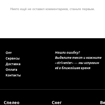
Никто ещё не оставил комментариев, станьте первым.
Нашли ошибку?
Опт
Выделите текст и нажмите
Сервисы
«ctrl+enter» — мы исправим
Доставка
её в ближайшее время
Оплата
Контакты
Спелео
Снег
В