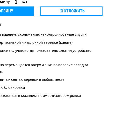
рзину
шт
ОРЗИНУ
ОТЛОЖИТЬ
и
т падение, скольжение, неконтролируемые спуски
вертикальной и наклонной веревке (канате)
аже в случае, когда пользователь схватил устройство
но перемещается вверх и вниз по веревке вслед за
ем
вить и снять с веревки в любом месте
ию блокировки
ьзоваться в комплекте с амортизатором рывка