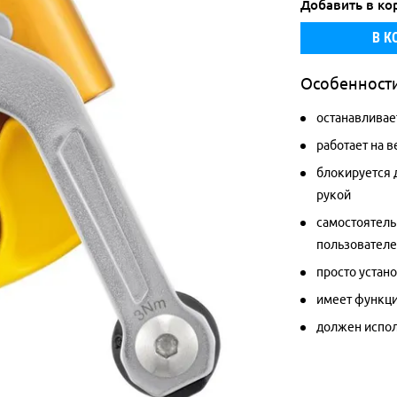
Добавить в ко
В К
Особенност
останавливае
работает на 
блокируется д
рукой
самостоятель
пользовател
просто устано
имеет функц
должен испол