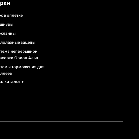
арки
с в оплетке
 шнуры
еклайны
алолазные зацепы
стема непрерывной
раховки Орион Альп
стемы торможения для
оллеев
сь каталог >