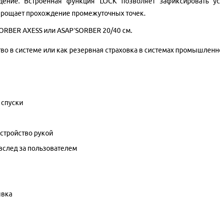
адение.
Встроенная функция LOCK позволяет зафиксировать ус
упрощает прохождение промежуточных точек.
ORBER AXESS или
ASAP’SORBER 20/40 см.
во в системе или как резервная страховка в системах промышленн
 спуски
устройство рукой
вслед за пользователем
ывка