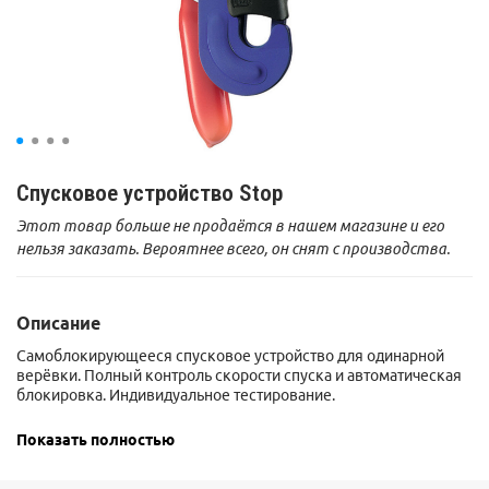
Спусковое устройство Stop
Этот товар больше не продаётся в нашем магазине и его
нельзя заказать. Вероятнее всего, он снят с производства.
Описание
Самоблокирующееся спусковое устройство для одинарной
верёвки. Полный контроль скорости спуска и автоматическая
блокировка. Индивидуальное тестирование.
Сертификаты: CE EN 341 class A.
Показать полностью
Сертификат ГОСТ: 12.4.184-95.