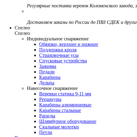
Регулярные поставки веревок Коломенского завода, э
Доставляем заказы по России до ПВЗ СДЕК и друг
Спелео
Спелео
Индивидуальное снаряжение
Обвязки, верхние и нижние
Поддержки кроля
Страховочные усы
Спусковые устройства
Зажимы
Педали
Карабины
Дельты
Навесочное снаряжение
Веревки статика 9-11 мм
Репшнуры
Карабины алюминиевые
Карабины стальные
Рапиды
Шлямбурное оборудование
Скальные молотки
Петли