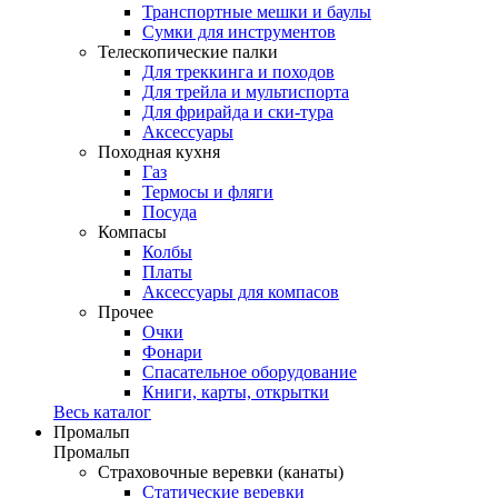
Транспортные мешки и баулы
Сумки для инструментов
Телескопические палки
Для треккинга и походов
Для трейла и мультиспорта
Для фрирайда и ски-тура
Аксессуары
Походная кухня
Газ
Термосы и фляги
Посуда
Компасы
Колбы
Платы
Аксессуары для компасов
Прочее
Очки
Фонари
Спасательное оборудование
Книги, карты, открытки
Весь каталог
Промальп
Промальп
Страховочные веревки (канаты)
Статические веревки