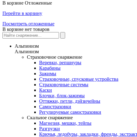
В корзине
Отложенные
Перейти в корзину
Посмотреть отложенные
В корзине нет товаров
Альпинизм
Альпинизм
Страховочное снаряжение
Веревки, репшнуры
Карабины
Зажимы
Страховочные, спусковые устройства
Страховочные системы
Каски
Блочки, блок-зажимы
Оттяжки, петли, дэйзичейны
Самостраховки
Регулируемые самостраховки
Скальное снаряжение
Магнезия, мешки, тейпы
Разгрузки
Крючья, ледобуры, закладки, френды, экстрак