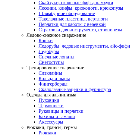
Скайхуки, скальные фифы, камхуки
Лесенки, клифы, крюконоги, крюкопузы
Шлямбурное оборудование
Такелажные пластины, вертлюги
Перчатки для работы с веревкой
Страховка для инструмента, стропорезы
Ледово-снежное снаряжение
Кошки
Ледорубы, ледовые инструменты, айс-фифи
Ледобуры
Снежные лопаты
Снегоступы
Тренировочное снаряжение
Слэклайны
Кольца и шары
Фингерборды
Скалолазные зацепки и фурнитура
Одежда для альпинизма
Пуховики
Термоноски
Рукавицы и перчатки
Бахилы и гамаши
Аксессуары
Рюкзаки, трансы, гермы
Рюкзаки