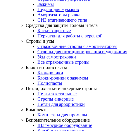
Зажимы
Педали для жумаров
Амортизаторы рывка
СИЗ втягивающего типа
Средства для защиты головы и тела
Каски защитные
Перчатки для работы с веревкой
Стропы и усы
Страховочные стропы с амортизатором
Стропы для позиционирования и удержания
Усы самостраховки
Все страховочные стропы
Блоки и полиспасты
Блок-ролики
Блоки-ролики с зажимом
Полиспасты
Петли, охватки и анкерные стропы
Петли текстильные
Стропы анкерные
Петли для арбористики
Комплекты
Комплекты для промальпа
Вспомогательное оборудование
Шлямбурное оборудование
Карабины для развески