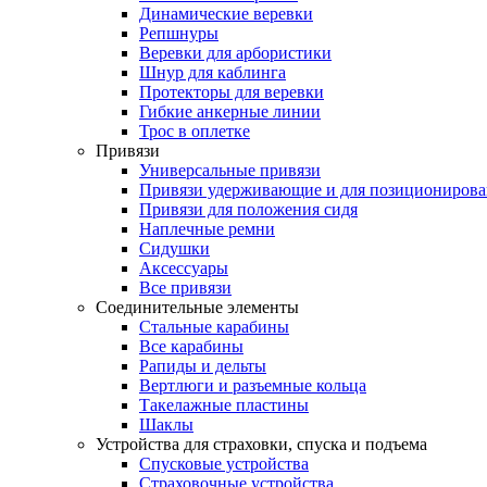
Динамические веревки
Репшнуры
Веревки для арбористики
Шнур для каблинга
Протекторы для веревки
Гибкие анкерные линии
Трос в оплетке
Привязи
Универсальные привязи
Привязи удерживающие и для позиционирова
Привязи для положения сидя
Наплечные ремни
Сидушки
Аксессуары
Все привязи
Соединительные элементы
Стальные карабины
Все карабины
Рапиды и дельты
Вертлюги и разъемные кольца
Такелажные пластины
Шаклы
Устройства для страховки, спуска и подъема
Спусковые устройства
Страховочные устройства