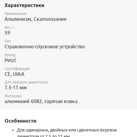
Характеристики
Облегченная, компактная конструкция.
Единое универсальное устройство для всех веревок: Для
Применение
одинарных веревок от 8,9 мм. Для двойной или
Альпинизм, Скалолазание
сдвоенной веревки от 7,5 мм.
Для страховки лидера или второго участника.
Вес, г
59
Подходит для страховки одного или двух участников
связки с верхней страховкой.
Тип
Технология ARC: увеличение или уменьшение силы
Страховочно-спусковое устройство
трения в зависимости от диаметра и состояния веревки.
Режим страховки и режим REVERSO: Универсально для
Бренд
Petzl
альпинистских, скалолазных и мультипитчевых
маршрутов, режим REVERSO помогает заблокировать
Сертификация
веревку, способы использования в режиме стандартной
CE, UIAA
страховки и в режиме REVERSO выгравированы
непосредственно на устройстве, упрощая
Для веревок диаметром
7.5-11 мм
использование, не крутит веревку и разделяет 2 нити
при спуске по двойной веревке.
Материал
алюминий 6082, горячая ковка
Особенности
Для одинарных, двойных или сдвоенных веревок
диаметром от 7,5 до 11 мм.