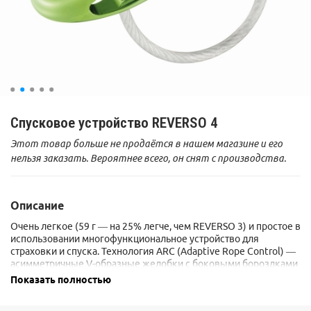
Спусковое устройство REVERSO 4
Этот товар больше не продаётся в нашем магазине и его
нельзя заказать. Вероятнее всего, он снят с производства.
Описание
Очень легкое (59 г — на 25% легче, чем REVERSO 3) и простое в
использовании многофункциональное устройство для
страховки и спуска. Технология ARC (Adaptive Rope Control) —
асимметричные V-образные желобки с боковыми бороздками
— обеспечивает оптимальное трение веревки в зависимости
Показать полностью
от ее диаметра. Подходит для страховки одного или двух
участников связки с верхней страховкой.