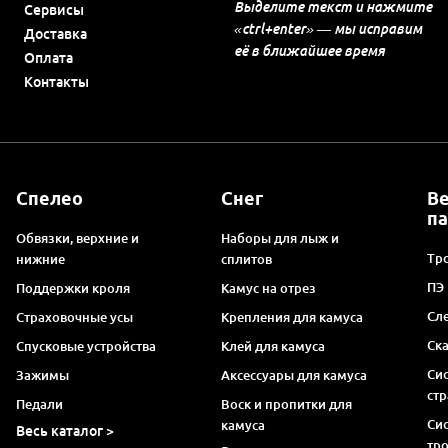
Выделите текст и нажмите
Сервисы
«ctrl+enter» — мы исправим
Доставка
её в ближайшее время
Оплата
Контакты
Спелео
Снег
В
п
Обвязки, верхние и
Наборы для лыж и
Тро
нижние
сплитов
ПЭ
Поддержки кроля
Камус на отрез
Сл
Страховочные усы
Крепления для камуса
Ск
Спусковые устройства
Клей для камуса
Си
Зажимы
Аксессуары для камуса
ст
Педали
Воск и пропитки для
Си
камуса
Весь каталог >
тр