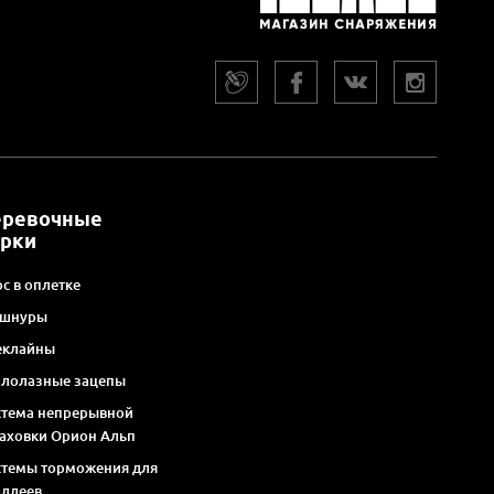
еревочные
арки
с в оплетке
 шнуры
еклайны
алолазные зацепы
стема непрерывной
раховки Орион Альп
стемы торможения для
оллеев