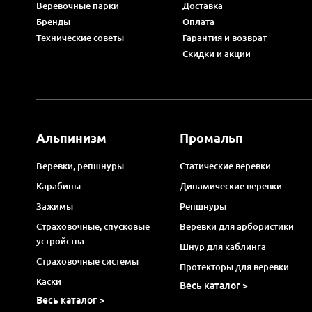
Веревочные парки
Доставка
Бренды
Оплата
Технические советы
Гарантия и возврат
Скидки и акции
Альпинизм
Промальп
Веревки, репшнуры
Статические веревки
Карабины
Динамические веревки
Зажимы
Репшнуры
Страховочные, спусковые
Веревки для арбористики
устройства
Шнур для каблинга
Страховочные системы
Протекторы для веревки
Каски
Весь каталог >
Весь каталог >