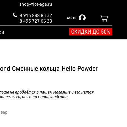
shop@ice-age.ru
8 916 888 83 32
Войти
8 495 727 06 33
ки
СКИДКИ ДО 50%
mond Сменные кольца Helio Powder
ьше не продаётся в нашем магазине и его нельзя
тнее всего, он снят с производства.
овар