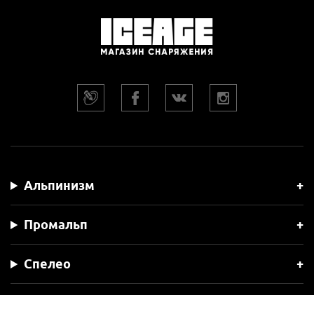
Альпинизм
Промальп
Спелео
Снег