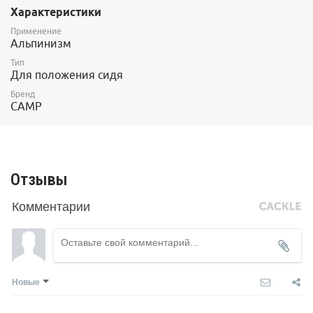
Характеристики
арт. 2231_S
Набор FLINT KIT S
Применение
Альпинизм
Тип
Для положения сидя
Бренд
CAMP
Отзывы
Комментарии
Новые