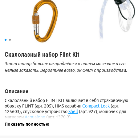
Скалолазный набор Flint Kit
Этот товар больше не продаётся в нашем магазине и его
нельзя заказать. Вероятнее всего, он снят с производства.
Описание
Скалолазный набор FLINT KIT включает в себя страховочную
обвязку
FLINT
(арт. 205), HMS карабин
Compact Lock
(арт.
125603), спусковое устройство
Shell
(арт. 927), мошочек для
магнезии
Acqualong
(арт. 1370-3).
Показать полностью
Набор доступен в трех размерах:
арт. 2231_L
Набор FLINT KIT L
арт. 2231_M
Набор FLINT KIT M