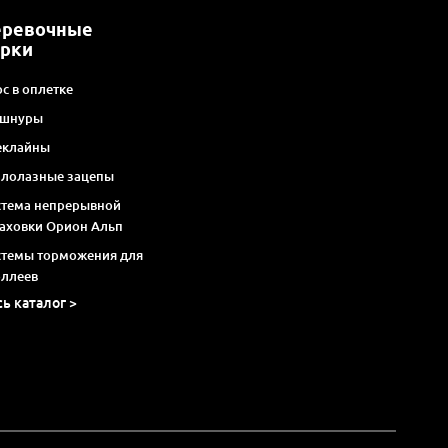
еревочные
арки
с в оплетке
 шнуры
еклайны
алолазные зацепы
стема непрерывной
раховки Орион Альп
стемы торможения для
оллеев
сь каталог >