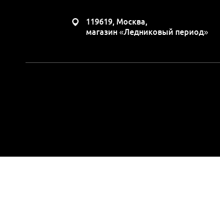
119619, Москва,
магазин «Ледниковый период»
Вся представленная н
положениями Статьи 437