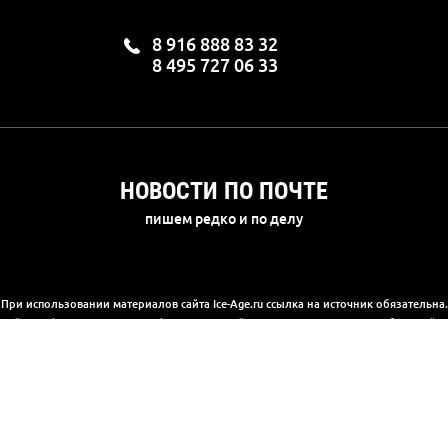
8 916 888 83 32
8 495 727 06 33
НОВОСТИ ПО ПОЧТЕ
пишем редко и по делу
При использовании материалов сайта Ice-Age.ru ссылка на источник обязательна.
а сайте информация носит информационный характер и не является публичной 
(2) Гражданского кодекса РФ. Ознакомиться с полной версией публичной офер
© 2003-2025, «Ледниковый период»