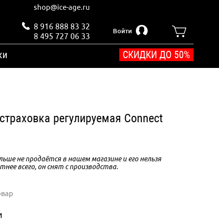
shop@ice-age.ru
8 916 888 83 32
Войти
8 495 727 06 33
ки
СКИДКИ ДО 50%
остраховка регулируемая Connect
ьше не продаётся в нашем магазине и его нельзя
тнее всего, он снят с производства.
овар
и