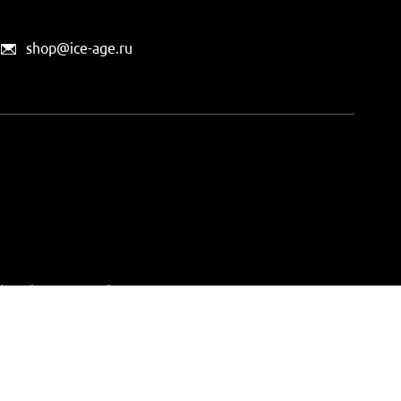
shop@ice-age.ru
офертой, определяемой
ты можно
на этой странице