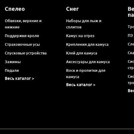
Спелео
Снег
В
п
Обвязки, верхние и
Наборы для лыж и
Тро
нижние
сплитов
ПЭ
Поддержки кроля
Камус на отрез
Сл
Страховочные усы
Крепления для камуса
Ск
Спусковые устройства
Клей для камуса
Си
Зажимы
Аксессуары для камуса
ст
Педали
Воск и пропитки для
Си
камуса
Весь каталог >
тр
Весь каталог >
Ве