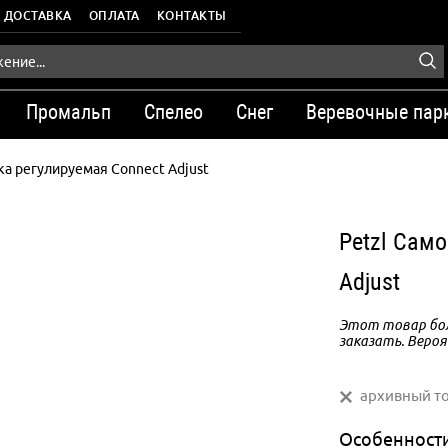
ДОСТАВКА
ОПЛАТА
КОНТАКТЫ
Промальп
Спелео
Снег
Веревочные пар
а регулируемая Connect Adjust
Petzl Сам
Adjust
Этот товар бол
заказать. Вероя
архивный т
Особенност