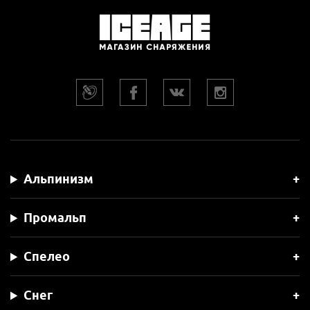
Альпинизм
Промальп
Спелео
Снег