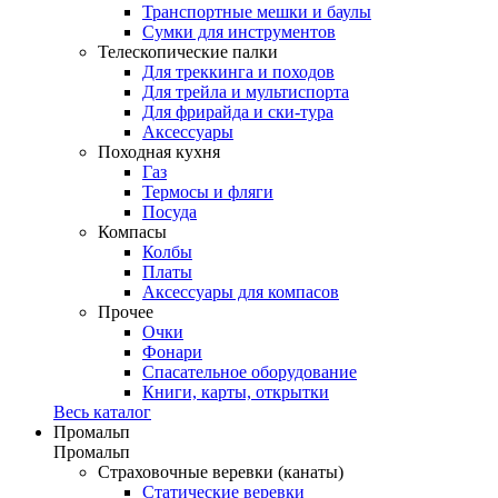
Транспортные мешки и баулы
Сумки для инструментов
Телескопические палки
Для треккинга и походов
Для трейла и мультиспорта
Для фрирайда и ски-тура
Аксессуары
Походная кухня
Газ
Термосы и фляги
Посуда
Компасы
Колбы
Платы
Аксессуары для компасов
Прочее
Очки
Фонари
Спасательное оборудование
Книги, карты, открытки
Весь каталог
Промальп
Промальп
Страховочные веревки (канаты)
Статические веревки