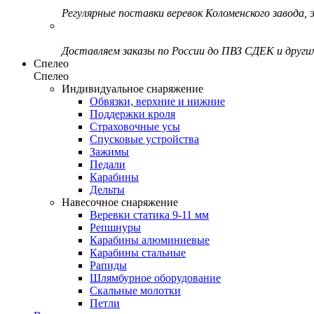
Регулярные поставки веревок Коломенского завода, э
Доставляем заказы по России до ПВЗ СДЕК и друг
Спелео
Спелео
Индивидуальное снаряжение
Обвязки, верхние и нижние
Поддержки кроля
Страховочные усы
Спусковые устройства
Зажимы
Педали
Карабины
Дельты
Навесочное снаряжение
Веревки статика 9-11 мм
Репшнуры
Карабины алюминиевые
Карабины стальные
Рапиды
Шлямбурное оборудование
Скальные молотки
Петли