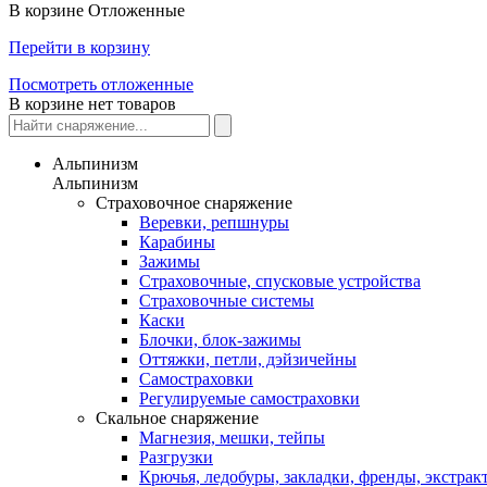
В корзине
Отложенные
Перейти в корзину
Посмотреть отложенные
В корзине нет товаров
Альпинизм
Альпинизм
Страховочное снаряжение
Веревки, репшнуры
Карабины
Зажимы
Страховочные, спусковые устройства
Страховочные системы
Каски
Блочки, блок-зажимы
Оттяжки, петли, дэйзичейны
Самостраховки
Регулируемые самостраховки
Скальное снаряжение
Магнезия, мешки, тейпы
Разгрузки
Крючья, ледобуры, закладки, френды, экстрак