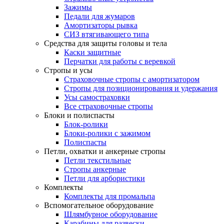
Зажимы
Педали для жумаров
Амортизаторы рывка
СИЗ втягивающего типа
Средства для защиты головы и тела
Каски защитные
Перчатки для работы с веревкой
Стропы и усы
Страховочные стропы с амортизатором
Стропы для позиционирования и удержания
Усы самостраховки
Все страховочные стропы
Блоки и полиспасты
Блок-ролики
Блоки-ролики с зажимом
Полиспасты
Петли, охватки и анкерные стропы
Петли текстильные
Стропы анкерные
Петли для арбористики
Комплекты
Комплекты для промальпа
Вспомогательное оборудование
Шлямбурное оборудование
Карабины для развески