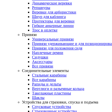
Динамические веревки
Репшнуры
Веревки для арбористики
Шнур для каблинга
Протекторы для веревки
Гибкие анкерные линии
Трос в оплетке
Привязи
Универсальные привязи
Привязи удерживающие и для позиционирова
Привязи для положения сидя
Наплечные ремни
Сидушки
Аксессуары
Все привязи
Соединительные элементы
Стальные карабины
Все карабины
Рапиды и дельты
Вертлюги и разъемные кольца
Такелажные пластины
Шаклы
Устройства для страховки, спуска и подъема
Спусковые устройства
Страховочные устройства