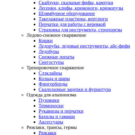
Скайхуки, скальные фифы, камхуки
Лесенки, клифы, крюконоги, крюкопузы
Шлямбурное оборудование
Такелажные пластины, вертлюги
Перчатки для работы с веревкой
Страховка для инструмента, стропорезы
Ледово-снежное снаряжение
Кошки
Ледорубы, ледовые инструменты, айс-фифи
Ледобуры
Снежные лопаты
Снегоступы
Тренировочное снаряжение
Слэклайны
Кольца и шары
Фингерборды
Скалолазные зацепки и фурнитура
Одежда для альпинизма
Пуховики
Термоноски
Рукавицы и перчатки
Бахилы и гамаши
Аксессуары
Рюкзаки, трансы, гермы
Рюкзаки