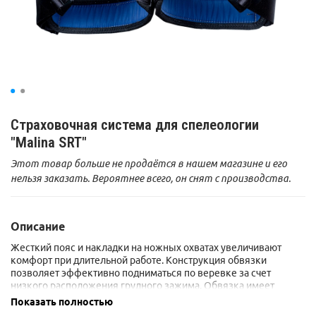
Страховочная система для спелеологии
"Malina SRT"
Этот товар больше не продаётся в нашем магазине и его
нельзя заказать. Вероятнее всего, он снят с производства.
Описание
Жесткий пояс и накладки на ножных охватах увеличивают
комфорт при длительной работе. Конструкция обвязки
позволяет эффективно подниматься по веревке за счет
низкого расположения грудного зажима. Обвязка имеет
четыре большие петли для развески снаряжения.
Показать полностью