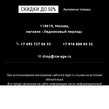
СКИДКИ ДО 50%
Архивные товары
119619, Москва,
магазин «Ледниковый период»
+7 495 727 06 33
+7 916 888 83 32
shop@ice-age.ru
При использовании материалов сайта Ice-Age.ru ссылка на источник
обязательна.
Вся представленная на сайте информация носит информационный
характер и не является публичной офертой, определяемой
положениями Статьи 437(2) Гражданского кодекса РФ. Ознакомиться с
полной версией публичной оферты можно
на этой странице
© 2017—2026, «Ледниковый период»