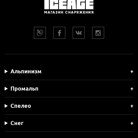
Альпинизм
Промальп
Спелео
Снег