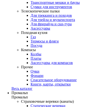
Транспортные мешки и баулы
Сумки для инструментов
Телескопические палки
Для треккинга и походов
Для трейла и мультиспорта
Для фрирайда и ски-тура
Аксессуары
Походная кухня
Газ
Термосы и фляги
Посуда
Компасы
Колбы
Платы
Аксессуары для компасов
Прочее
Очки
Фонари
Спасательное оборудование
Книги, карты, открытки
Весь каталог
Промальп
Промальп
Страховочные веревки (канаты)
Статические веревки