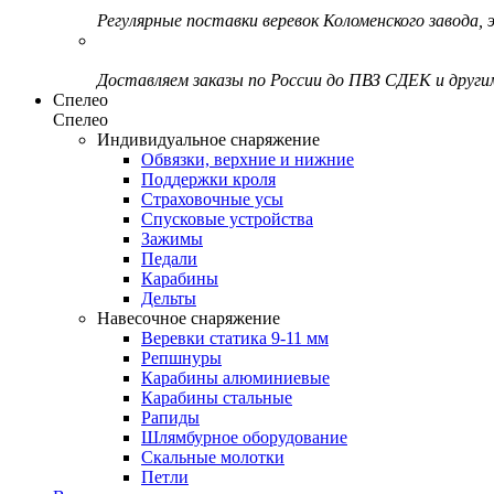
Регулярные поставки веревок Коломенского завода, э
Доставляем заказы по России до ПВЗ СДЕК и друг
Спелео
Спелео
Индивидуальное снаряжение
Обвязки, верхние и нижние
Поддержки кроля
Страховочные усы
Спусковые устройства
Зажимы
Педали
Карабины
Дельты
Навесочное снаряжение
Веревки статика 9-11 мм
Репшнуры
Карабины алюминиевые
Карабины стальные
Рапиды
Шлямбурное оборудование
Скальные молотки
Петли