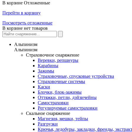
В корзине
Отложенные
Перейти в корзину
Посмотреть отложенные
В корзине нет товаров
Альпинизм
Альпинизм
Страховочное снаряжение
Веревки, репшнуры
Карабины
Зажимы
Страховочные, спусковые устройства
Страховочные системы
Каски
Блочки, блок-зажимы
Оттяжки, петли, дэйзичейны
Самостраховки
Регулируемые самостраховки
Скальное снаряжение
Магнезия, мешки, тейпы
Разгрузки
Крючья, ледобуры, закладки, френды, экстрак