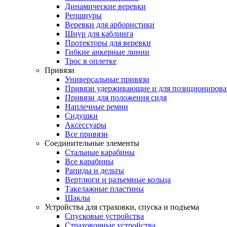
Динамические веревки
Репшнуры
Веревки для арбористики
Шнур для каблинга
Протекторы для веревки
Гибкие анкерные линии
Трос в оплетке
Привязи
Универсальные привязи
Привязи удерживающие и для позиционирова
Привязи для положения сидя
Наплечные ремни
Сидушки
Аксессуары
Все привязи
Соединительные элементы
Стальные карабины
Все карабины
Рапиды и дельты
Вертлюги и разъемные кольца
Такелажные пластины
Шаклы
Устройства для страховки, спуска и подъема
Спусковые устройства
Страховочные устройства