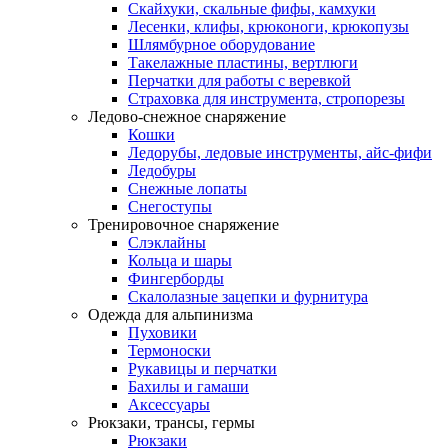
Скайхуки, скальные фифы, камхуки
Лесенки, клифы, крюконоги, крюкопузы
Шлямбурное оборудование
Такелажные пластины, вертлюги
Перчатки для работы с веревкой
Страховка для инструмента, стропорезы
Ледово-снежное снаряжение
Кошки
Ледорубы, ледовые инструменты, айс-фифи
Ледобуры
Снежные лопаты
Снегоступы
Тренировочное снаряжение
Слэклайны
Кольца и шары
Фингерборды
Скалолазные зацепки и фурнитура
Одежда для альпинизма
Пуховики
Термоноски
Рукавицы и перчатки
Бахилы и гамаши
Аксессуары
Рюкзаки, трансы, гермы
Рюкзаки