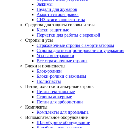
Зажимы
Педали для жумаров
Амортизаторы рывка
СИЗ втягивающего типа
Средства для защиты головы и тела
Каски защитные
Перчатки для работы с веревкой
Стропы и усы
Страховочные стропы с амортизатором
Стропы для позиционирования и удержания
Усы самостраховки
Все страховочные стропы
Блоки и полиспасты
Блок-ролики
Блоки-ролики с зажимом
Полиспасты
Петли, охватки и анкерные стропы
Петли текстильные
Стропы анкерные
Петли для арбористики
Комплекты
Комплекты для промальпа
Вспомогательное оборудование
Шлямбурное оборудование
Карабины для развески