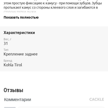
этом простую фиксацию к камусу - при помощи зубцов. Зубцы
протыкают камус со стороны клеевого слоя и загибаются в
сторону пятки лыжи.
Показать полностью
Совместимы со следующими задними креплениями камуса:
-
Kohla K-Clip
Характеристики
-
Kohla Butterfly
Вес, г
-
Contour Clip
31
Тип
Крепление заднее
Бренд
Kohla Tirol
Отзывы
Комментарии