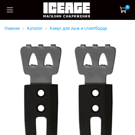
0
Главная
Каталог
Камус для лыж и сплитборда