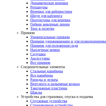
Динамические веревки
Репшнуры
Веревки для арбористики
Шнур для каблинга
Протекторы для веревки
Гибкие анкерные линии
Трос в оплетке
Привязи
Универсальные привязи
Привязи удерживающие и для позиционирова
Привязи для положения сидя
Наплечные ремни
Сидушки
Аксессуары
Все привязи
Соединительные элементы
Стальные карабины
Все карабины
Рапиды и дельты
Вертлюги и разъемные кольца
Такелажные пластины
Шаклы
Устройства для страховки, спуска и подъема
Спусковые устройства
Страховочные устройства