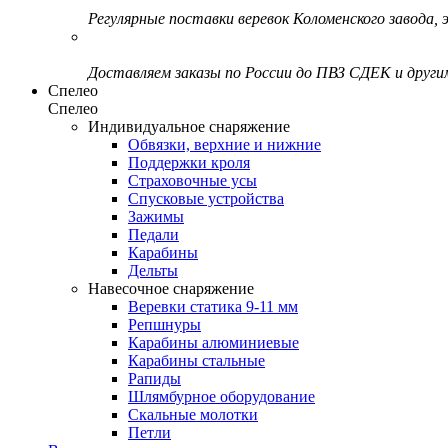
Регулярные поставки веревок Коломенского завода, э
Доставляем заказы по России до ПВЗ СДЕК и друг
Спелео
Спелео
Индивидуальное снаряжение
Обвязки, верхние и нижние
Поддержки кроля
Страховочные усы
Спусковые устройства
Зажимы
Педали
Карабины
Дельты
Навесочное снаряжение
Веревки статика 9-11 мм
Репшнуры
Карабины алюминиевые
Карабины стальные
Рапиды
Шлямбурное оборудование
Скальные молотки
Петли