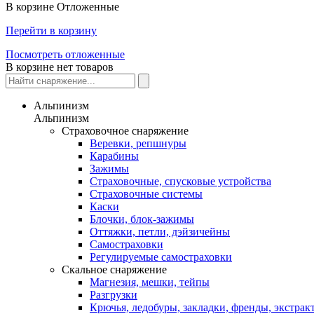
В корзине
Отложенные
Перейти в корзину
Посмотреть отложенные
В корзине нет товаров
Альпинизм
Альпинизм
Страховочное снаряжение
Веревки, репшнуры
Карабины
Зажимы
Страховочные, спусковые устройства
Страховочные системы
Каски
Блочки, блок-зажимы
Оттяжки, петли, дэйзичейны
Самостраховки
Регулируемые самостраховки
Скальное снаряжение
Магнезия, мешки, тейпы
Разгрузки
Крючья, ледобуры, закладки, френды, экстрак