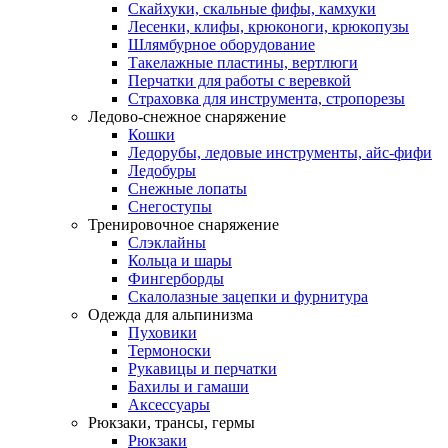
Скайхуки, скальные фифы, камхуки
Лесенки, клифы, крюконоги, крюкопузы
Шлямбурное оборудование
Такелажные пластины, вертлюги
Перчатки для работы с веревкой
Страховка для инструмента, стропорезы
Ледово-снежное снаряжение
Кошки
Ледорубы, ледовые инструменты, айс-фифи
Ледобуры
Снежные лопаты
Снегоступы
Тренировочное снаряжение
Слэклайны
Кольца и шары
Фингерборды
Скалолазные зацепки и фурнитура
Одежда для альпинизма
Пуховики
Термоноски
Рукавицы и перчатки
Бахилы и гамаши
Аксессуары
Рюкзаки, трансы, гермы
Рюкзаки