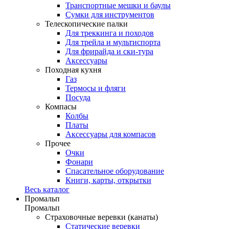
Транспортные мешки и баулы
Сумки для инструментов
Телескопические палки
Для треккинга и походов
Для трейла и мультиспорта
Для фрирайда и ски-тура
Аксессуары
Походная кухня
Газ
Термосы и фляги
Посуда
Компасы
Колбы
Платы
Аксессуары для компасов
Прочее
Очки
Фонари
Спасательное оборудование
Книги, карты, открытки
Весь каталог
Промальп
Промальп
Страховочные веревки (канаты)
Статические веревки