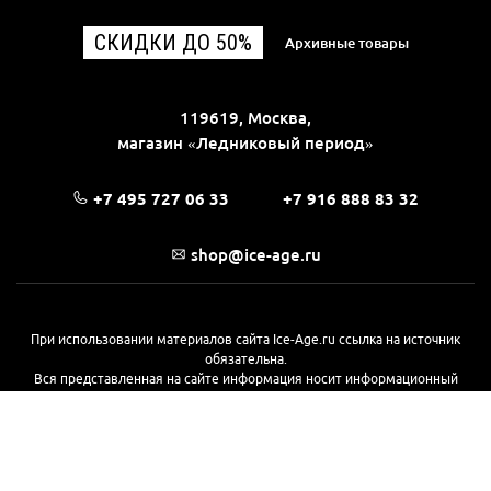
СКИДКИ ДО 50%
Архивные товары
119619, Москва,
магазин «Ледниковый период»
+7 495 727 06 33
+7 916 888 83 32
shop@ice-age.ru
При использовании материалов сайта Ice-Age.ru ссылка на источник
обязательна.
Вся представленная на сайте информация носит информационный
характер и не является публичной офертой, определяемой
положениями Статьи 437(2) Гражданского кодекса РФ. Ознакомиться с
полной версией публичной оферты можно
на этой странице
© 2017—2026, «Ледниковый период»