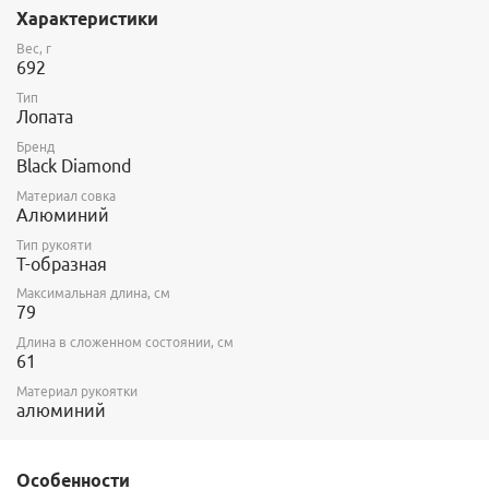
Характеристики
сборка лопаты занимает считанные секунды, так как ручка
сразу занимает правильное положение и вщелкивается в
Вес, г
совок.
692
Тип
Лопата
Бренд
Black Diamond
Материал совка
Алюминий
Тип рукояти
Т-образная
Максимальная длина, см
79
Длина в сложенном состоянии, см
61
Материал рукоятки
алюминий
Особенности