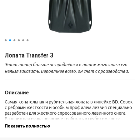
Лопата Transfer 3
Этот товар больше не продаётся в нашем магазине и его
нельзя заказать. Вероятнее всего, он снят с производства.
Описание
Самая копательная и рубительная лопата в линейке BD. Совок
с ребрами жесткости и особым профилем лезвия специально
разработан для жесткого спрессованного лавинного снега.
Раздвижная ручка позволяет работать в глубоком снегу.
Плоский профиль совка поможет сделать ровный бортик в
Показать полностью
тестовом шурфе.
Ручка лопаты на срез имеет трапециевидное сечение. Поэтому