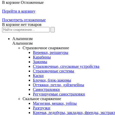
В корзине
Отложенные
Перейти в корзину
Посмотреть отложенные
В корзине нет товаров
Альпинизм
Альпинизм
Страховочное снаряжение
Веревки, репшнуры
Карабины
Зажимы
Страховочные, спусковые устройства
Страховочные системы
Каски
Блочки, блок-зажимы
Оттяжки, петли, дэйзичейны
Самостраховки
Регулируемые самостраховки
Скальное снаряжение
Магнезия, мешки, тейпы
Разгрузки
Крючья, ледобуры, закладки, френды, экстрак