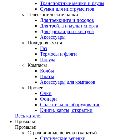
Транспортные мешки и баулы
Сумки для инструментов
Телескопические палки
Для треккинга и походов
Для трейла и мультиспорта
Для фрирайда и ски-тура
Аксессуары
Походная кухня
Газ
Термосы и фляги
Посуда
Компасы
Колбы
Платы
Аксессуары для компасов
Прочее
Очки
Фонари
Спасательное оборудование
Книги, карты, открытки
Весь каталог
Промальп
Промальп
Страховочные веревки (канаты)
Статические веревки