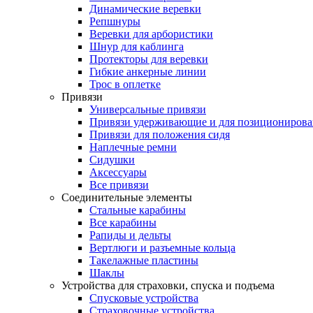
Динамические веревки
Репшнуры
Веревки для арбористики
Шнур для каблинга
Протекторы для веревки
Гибкие анкерные линии
Трос в оплетке
Привязи
Универсальные привязи
Привязи удерживающие и для позиционирова
Привязи для положения сидя
Наплечные ремни
Сидушки
Аксессуары
Все привязи
Соединительные элементы
Стальные карабины
Все карабины
Рапиды и дельты
Вертлюги и разъемные кольца
Такелажные пластины
Шаклы
Устройства для страховки, спуска и подъема
Спусковые устройства
Страховочные устройства