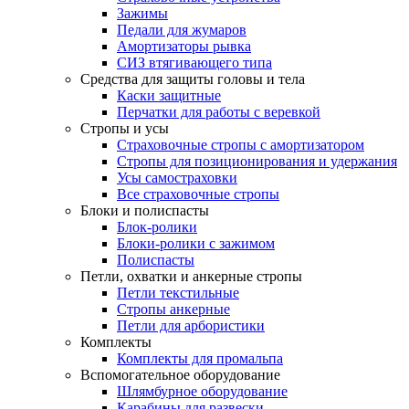
Зажимы
Педали для жумаров
Амортизаторы рывка
СИЗ втягивающего типа
Средства для защиты головы и тела
Каски защитные
Перчатки для работы с веревкой
Стропы и усы
Страховочные стропы с амортизатором
Стропы для позиционирования и удержания
Усы самостраховки
Все страховочные стропы
Блоки и полиспасты
Блок-ролики
Блоки-ролики с зажимом
Полиспасты
Петли, охватки и анкерные стропы
Петли текстильные
Стропы анкерные
Петли для арбористики
Комплекты
Комплекты для промальпа
Вспомогательное оборудование
Шлямбурное оборудование
Карабины для развески