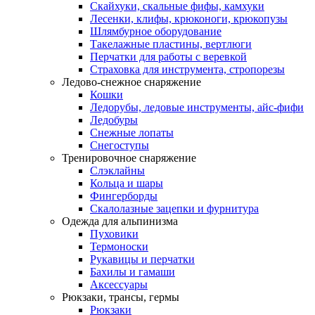
Скайхуки, скальные фифы, камхуки
Лесенки, клифы, крюконоги, крюкопузы
Шлямбурное оборудование
Такелажные пластины, вертлюги
Перчатки для работы с веревкой
Страховка для инструмента, стропорезы
Ледово-снежное снаряжение
Кошки
Ледорубы, ледовые инструменты, айс-фифи
Ледобуры
Снежные лопаты
Снегоступы
Тренировочное снаряжение
Слэклайны
Кольца и шары
Фингерборды
Скалолазные зацепки и фурнитура
Одежда для альпинизма
Пуховики
Термоноски
Рукавицы и перчатки
Бахилы и гамаши
Аксессуары
Рюкзаки, трансы, гермы
Рюкзаки