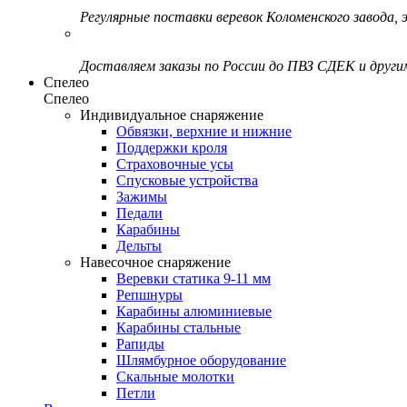
Регулярные поставки веревок Коломенского завода, э
Доставляем заказы по России до ПВЗ СДЕК и друг
Спелео
Спелео
Индивидуальное снаряжение
Обвязки, верхние и нижние
Поддержки кроля
Страховочные усы
Спусковые устройства
Зажимы
Педали
Карабины
Дельты
Навесочное снаряжение
Веревки статика 9-11 мм
Репшнуры
Карабины алюминиевые
Карабины стальные
Рапиды
Шлямбурное оборудование
Скальные молотки
Петли