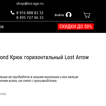
shop@ice-age.ru
8 916 888 83 32
Войти
8 495 727 06 33
ки
СКИДКИ ДО 50%
mond Крюк горизонтальный Lost Arrow
ьше не продаётся в нашем магазине и его нельзя
тнее всего, он снят с производства.
овар