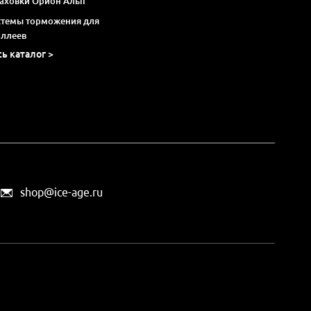
раховки Орион Альп
стемы торможения для
оллеев
сь каталог >
shop@ice-age.ru