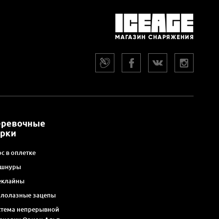
еревочные
арки
с в оплетке
 шнуры
еклайны
алолазные зацепы
стема непрерывной