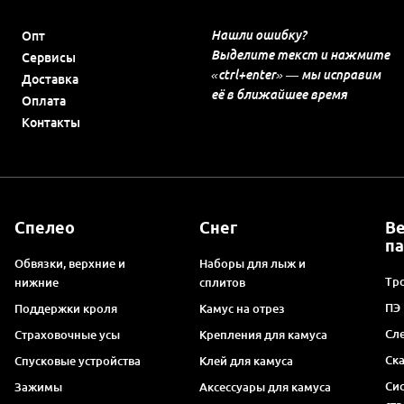
Нашли ошибку?
Опт
Выделите текст и нажмите
Сервисы
«ctrl+enter» — мы исправим
Доставка
её в ближайшее время
Оплата
Контакты
Спелео
Снег
В
п
Обвязки, верхние и
Наборы для лыж и
Тро
нижние
сплитов
ПЭ
Поддержки кроля
Камус на отрез
Сл
Страховочные усы
Крепления для камуса
Ск
Спусковые устройства
Клей для камуса
Си
Зажимы
Аксессуары для камуса