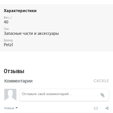
TACTIKKA CORE - выпуска до 2021 года включительно
(модели с 2022 года и позднее требуют крепления
Характеристики
артикула
E074AA00)
Вес, г
Артикул: E000AA00
40
Вес: 40 г
Тип
Запасные части и аксессуары
Бренд
Petzl
Отзывы
Комментарии
Новые