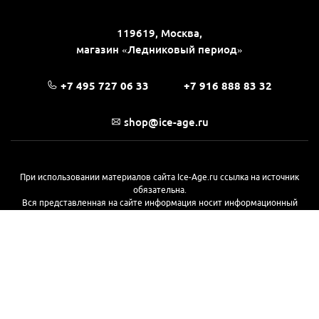
119619, Москва,
магазин «Ледниковый период»
+7 495 727 06 33
+7 916 888 83 32
shop@ice-age.ru
При использовании материалов сайта Ice-Age.ru ссылка на источник
обязательна.
Вся представленная на сайте информация носит информационный
характер и не является публичной офертой, определяемой
положениями Статьи 437(2) Гражданского кодекса РФ. Ознакомиться с
полной версией публичной оферты можно
на этой странице
© 2017—2026, «Ледниковый период»