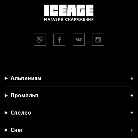
Альпинизм
Промальп
Спелео
Снег