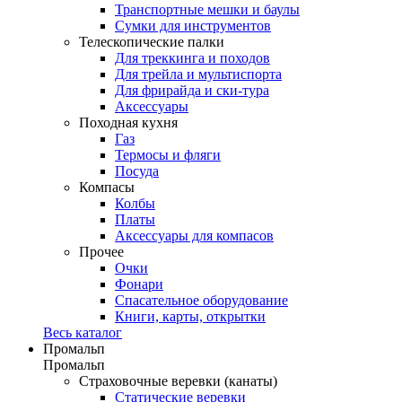
Транспортные мешки и баулы
Сумки для инструментов
Телескопические палки
Для треккинга и походов
Для трейла и мультиспорта
Для фрирайда и ски-тура
Аксессуары
Походная кухня
Газ
Термосы и фляги
Посуда
Компасы
Колбы
Платы
Аксессуары для компасов
Прочее
Очки
Фонари
Спасательное оборудование
Книги, карты, открытки
Весь каталог
Промальп
Промальп
Страховочные веревки (канаты)
Статические веревки