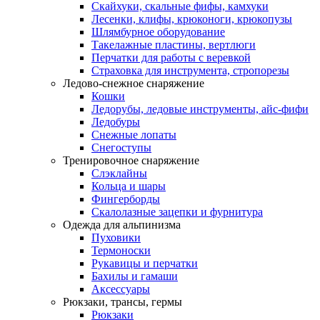
Скайхуки, скальные фифы, камхуки
Лесенки, клифы, крюконоги, крюкопузы
Шлямбурное оборудование
Такелажные пластины, вертлюги
Перчатки для работы с веревкой
Страховка для инструмента, стропорезы
Ледово-снежное снаряжение
Кошки
Ледорубы, ледовые инструменты, айс-фифи
Ледобуры
Снежные лопаты
Снегоступы
Тренировочное снаряжение
Слэклайны
Кольца и шары
Фингерборды
Скалолазные зацепки и фурнитура
Одежда для альпинизма
Пуховики
Термоноски
Рукавицы и перчатки
Бахилы и гамаши
Аксессуары
Рюкзаки, трансы, гермы
Рюкзаки