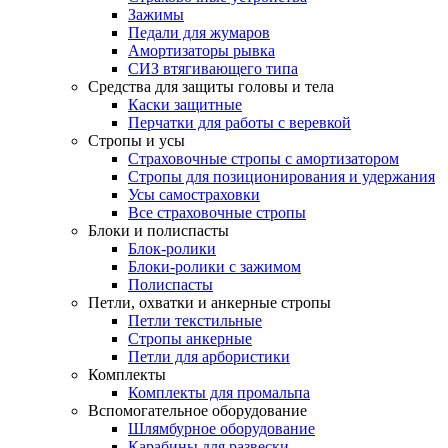
Зажимы
Педали для жумаров
Амортизаторы рывка
СИЗ втягивающего типа
Средства для защиты головы и тела
Каски защитные
Перчатки для работы с веревкой
Стропы и усы
Страховочные стропы с амортизатором
Стропы для позиционирования и удержания
Усы самостраховки
Все страховочные стропы
Блоки и полиспасты
Блок-ролики
Блоки-ролики с зажимом
Полиспасты
Петли, охватки и анкерные стропы
Петли текстильные
Стропы анкерные
Петли для арбористики
Комплекты
Комплекты для промальпа
Вспомогательное оборудование
Шлямбурное оборудование
Карабины для развески