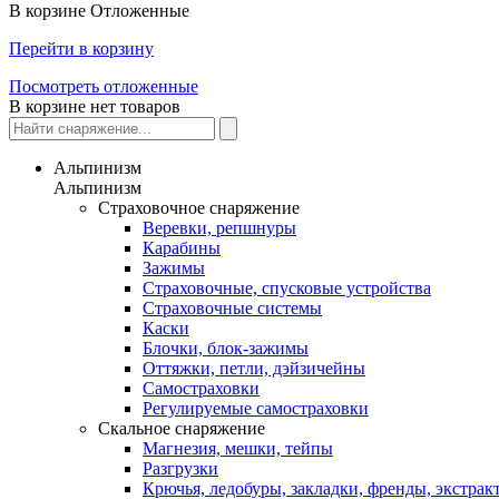
В корзине
Отложенные
Перейти в корзину
Посмотреть отложенные
В корзине нет товаров
Альпинизм
Альпинизм
Страховочное снаряжение
Веревки, репшнуры
Карабины
Зажимы
Страховочные, спусковые устройства
Страховочные системы
Каски
Блочки, блок-зажимы
Оттяжки, петли, дэйзичейны
Самостраховки
Регулируемые самостраховки
Скальное снаряжение
Магнезия, мешки, тейпы
Разгрузки
Крючья, ледобуры, закладки, френды, экстрак