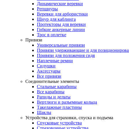
Динамические веревки
Репшнуры
Веревки для арбористики
Шнур для каблинга
Протекторы для веревки
Гибкие анкерные линии
Трос в оплетке
Привязи
Универсальные привязи
Привязи удерживающие и для позиционирова
Привязи для положения сидя
Наплечные ремни
Сидушки
Аксессуары
Все привязи
Соединительные элементы
Стальные карабины
Все карабины
Рапиды и дельты
Вертлюги и разъемные кольца
Такелажные пластины
Шаклы
Устройства для страховки, спуска и подъема
Спусковые устройства
Страховочные устройства