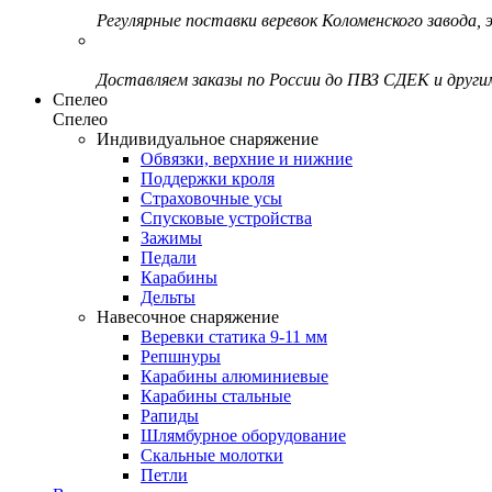
Регулярные поставки веревок Коломенского завода, э
Доставляем заказы по России до ПВЗ СДЕК и друг
Спелео
Спелео
Индивидуальное снаряжение
Обвязки, верхние и нижние
Поддержки кроля
Страховочные усы
Спусковые устройства
Зажимы
Педали
Карабины
Дельты
Навесочное снаряжение
Веревки статика 9-11 мм
Репшнуры
Карабины алюминиевые
Карабины стальные
Рапиды
Шлямбурное оборудование
Скальные молотки
Петли