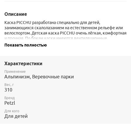
Описание
Каска PICCHU разработана специально для детей,
занимающихся скалолазанием на естественном рельефе или
велоспортом. Детская каска PICCHU очень лёгкая, комфортная
и прочная. По бокам каски имеются вентиляционные
отверстия. Каска регулируется ремешком на подбородке и
Показать полностью
головным ремнем. В задней части каски имеется специальное
посадочное место для крепления красного сигнального
фонаря. Для крепления налобного фонаря на каске удобно
Характеристики
расположены четыре клипсы.
Размер: 48-54 см
Применение
Альпинизм, Веревочные парки
Сертифицировано по EN 12492 и EN 1078 (велосипед)
Вес, г
310
Бренд
Petzl
Для кого
Для детей