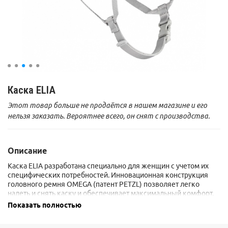
Каска ELIA
Этот товар больше не продаётся в нашем магазине и его
нельзя заказать. Вероятнее всего, он снят с производства.
Описание
Каска ELIA разработана специально для женщин с учетом их
специфических потребностей. Инновационная конструкция
головного ремня OMEGA (патент PETZL) позволяет легко
надеть и снять каску и обеспечивает максимальный комфорт.
С помощью обновленной системы регулировки подвесной
Показать полностью
системы каска легко и точно подгоняется под любой размер и
форму головы.