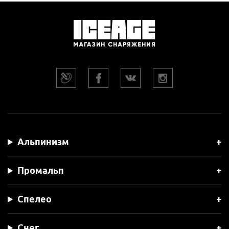
Альпинизм
Промальп
Спелео
Снег