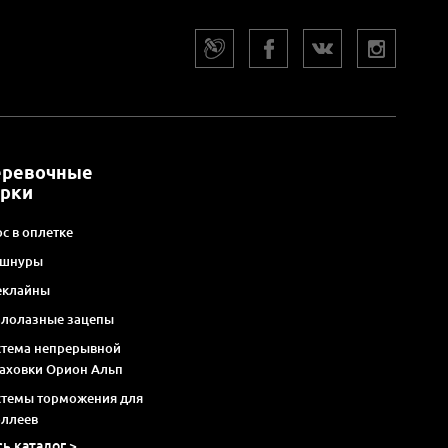
еревочные
арки
с в оплетке
 шнуры
еклайны
алолазные зацепы
стема непрерывной
раховки Орион Альп
стемы торможения для
оллеев
сь каталог >