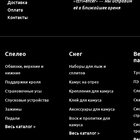
«ctrl+enter» — мы исправим
Доставка
её в ближайшее время
Оплата
Контакты
Спелео
Снег
В
п
Обвязки, верхние и
Наборы для лыж и
Тро
нижние
сплитов
ПЭ
Поддержки кроля
Камус на отрез
Сл
Страховочные усы
Крепления для камуса
Ск
Спусковые устройства
Клей для камуса
Си
Зажимы
Аксессуары для камуса
ст
Педали
Воск и пропитки для
Си
камуса
Весь каталог >
тр
Весь каталог >
Ве