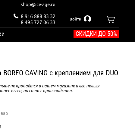
shop@ice-age.ru
8 916 888 83 32
Войти
8 495 727 06 33
ки
СКИДКИ ДО 50%
ка BOREO CAVING с креплением для DUO
ьше не продаётся в нашем магазине и его нельзя
тнее всего, он снят с производства.
овар
и