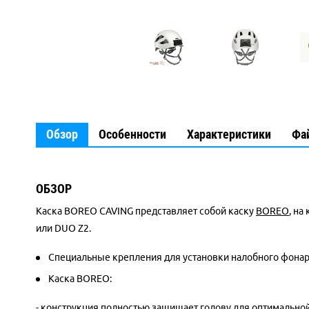
Обзор
Особенности
Характеристики
Фа
ОБЗОР
Каска BOREO CAVING представляет собой каску
BOREO
, на
или DUO Z2.
Специальные крепления для установки налобного фона
Каска BOREO:
- конструкция полностью защищает голову для оптимальной