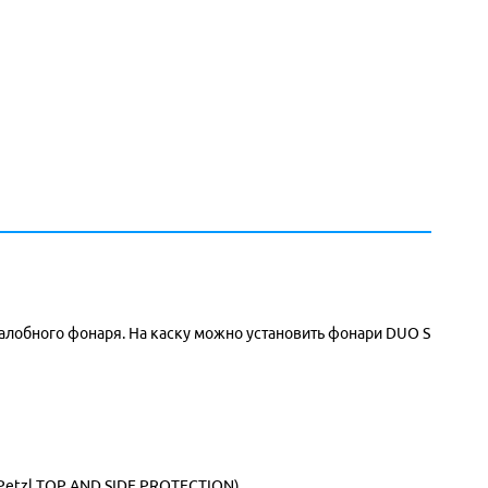
налобного фонаря. На каску можно установить фонари DUO S
 Petzl TOP AND SIDE PROTECTION)