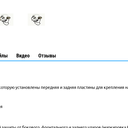
йлы
Видео
Отзывы
 которую установлены передняя и задняя пластины для крепления 
ря
 защиты от бокового, фронтального и заднего ударов (маркировка