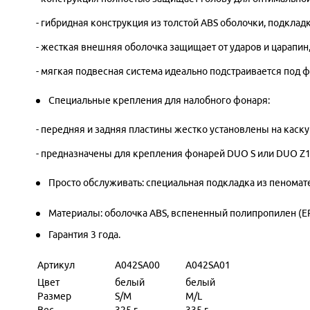
- гибридная конструкция из толстой ABS оболочки, подклад
- жесткая внешняя оболочка защищает от ударов и царапин
- мягкая подвесная система идеально подстраивается под 
Специальные крепления для налобного фонаря:
- передняя и задняя пластины жестко установлены на каску
- предназначены для крепления фонарей DUO S или DUO Z1
Просто обслуживать: специальная подкладка из пеномат
Материалы: оболочка ABS, вспененный полипропилен (EP
Гарантия 3 года.
Артикул
A042SA00
A042SA01
Цвет
белый
белый
Размер
S/M
M/L