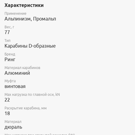
в туризме, альпинизме, работе на природе - везде, где
Характеристики
необходимо качественное соотношение высокой надежности
и малого веса.
Применение
Альпинизм, Промальп
Вес, г
77
Тип
Карабины D-образные
Бренд
Ринг
Материал карабинов
Алюминий
Муфта
винтовая
Max нагрузка по главной оси, kN
22
Раскрытие карабина, мм
18
Материал
дюраль