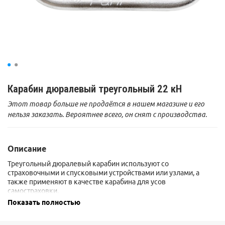
Карабин дюралевый треугольный 22 кН
Этот товар больше не продаётся в нашем магазине и его
нельзя заказать. Вероятнее всего, он снят с производства.
Описание
Треугольный дюралевый карабин используют со
страховочными и спусковыми устройствами или узлами, а
также применяют в качестве карабина для усов
самостраховки.
Дюралевые карабины существенно легче стальных. При этом
Показать полностью
широкий модельный ряд перекроет потребности любого
пользователя. Дюралевые карабины чаще всего используются