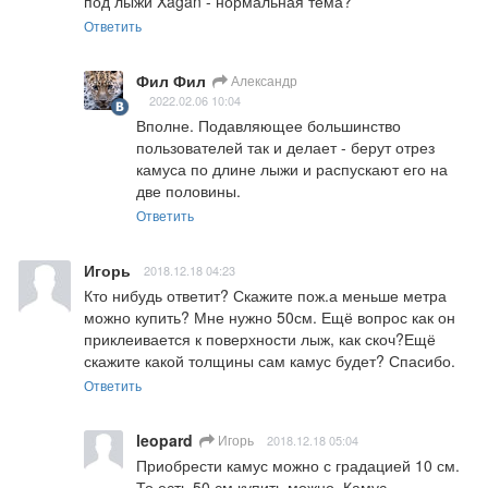
под лыжи Xagan - нормальная тема?
Ответить
Фил Фил
Александр
2022.02.06 10:04
Вполне. Подавляющее большинство 
пользователей так и делает - берут отрез 
камуса по длине лыжи и распускают его на 
две половины.
Ответить
Игорь
2018.12.18 04:23
Кто нибудь ответит? Скажите пож.а меньше метра 
можно купить? Мне нужно 50см. Ещё вопрос как он 
приклеивается к поверхности лыж, как скоч?Ещё 
скажите какой толщины сам камус будет? Спасибо.
Ответить
leopard
Игорь
2018.12.18 05:04
Приобрести камус можно с градацией 10 см. 
То есть 50 см купить можно. Камус 