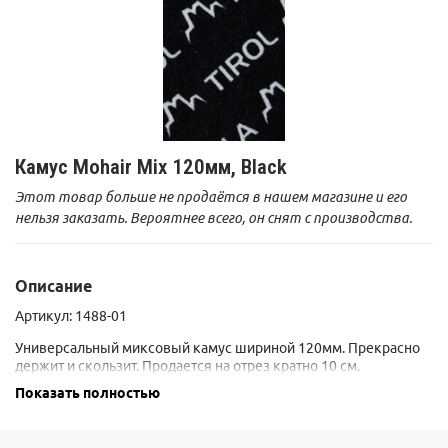
Камус Mohair Mix 120мм, Black
Этот товар больше не продаётся в нашем магазине и его
нельзя заказать. Вероятнее всего, он снят с производства.
Описание
Артикул:
1488-01
Универсальный миксовый камус шириной 120мм. Прекрасно
держит и скользит. Продается на отрез кратно 10 см.
Показать полностью
Пленка, на которую при продаже наклеен камус, является
транспортировочной. Использовать её в качестве протектора в
процессе эксплуатации не стоит - камус слишком сильно к ней