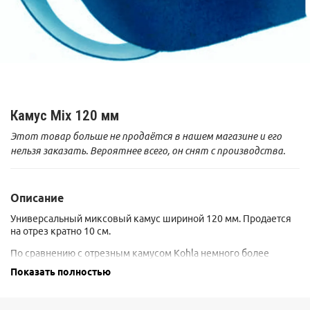
Камус Mix 120 мм
Этот товар больше не продаётся в нашем магазине и его
нельзя заказать. Вероятнее всего, он снят с производства.
Описание
Универсальный миксовый камус шириной 120 мм. Продается
на отрез кратно 10 см.
По сравнению с отрезным камусом Kohla немного более
тяжелый и чуть хуже скользит вперед. Удержание и ресурс
Показать полностью
ворса примерно одинаковы. Ресурс составляет в районе 1000
км, снижаясь, если мы любим лазить в лыжах по камням и
деревьям.